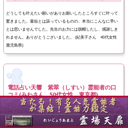
どうしても叶えたい願いがありお願いしたところすぐに叶って
驚きました。最短とは謳っているものの、本当にこんなに早い
とは思いませんでした。先生のお力には脱帽したし、感謝しき
れません。ありがとうございました。 (紀美子さん 40代女性
鹿児島県)
電話占い天響 紫翠（しすい）霊能者の口
コミ(みわさん 50代女性 東京都)
誰にも相談できない不倫の事を先生には相談させてもらってい
ます。親身になってくださり優しい先生なので何でも話すこと
ができ助かっています。先生のアドバイスは的確だし、実践し