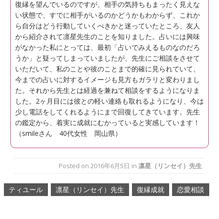
復縁を望んでいるのですが、相手の気持ちもまったく見えな
い状態で、すでに相手がいるのかどうかもわからず、これか
ら自分はどう行動していくべきかと迷っていたところ、友人
から紹介されて凛星先生のことを知りました。占いには興味
がなかった私にとっては、最初「占いでみえるものなのだろ
うか」と疑ってしまっていましたが、先生にご相談をさせて
いただいて、私のことや彼のことまで的確に見られていて、
今までの占いに対するイメージも見方もガラリと変わりまし
た。それから先生とは経過を兼ねて相談をするようになりま
した。2ヶ月目には彼との軽い連絡も取れるようになり、今は
少し電話をしてくれるようにまで回復してきています。先生
の鑑定から、着実に成就にむかっていると実感しています！
（smileさん 40代女性 岡山県）
Posted on
2016年6月5日
in
凛星（リンセイ）先生
ティユール
凛星（リンセイ）先生
復縁成就
恋愛相談