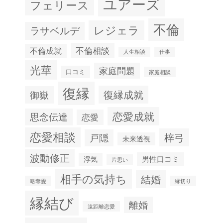
ユアーズ
フェリース
不倫
レジェラ
ラサベルデ
不倫相談
不倫成就
人生相談
仕事
光華
家庭問題
口コミ
家庭相談
復縁
復縁成就
御嶽
恋愛成就
思念伝達
恋愛
恋愛相談
梓弓
戸隠
未来透視
波動修正
男性口コミ
浮気
片思い
相手の気持ち
結婚
略奪愛
縁切り
縁結び
離婚
遠距離恋愛