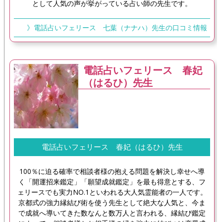
として人気の声が挙がっている占い師の先生です。
》電話占いフェリース 七葉（ナナハ）先生の口コミ情報
電話占いフェリース 春妃
（はるひ）先生
電話占いフェリース 春妃（はるひ）先生
100％に迫る確率で相談者様の抱える問題を解決し幸せへ導
く「開運招来鑑定」「願望成就鑑定」を最も得意とする、フ
ェリースでも実力NO.1といわれる大人気霊能者の一人です。
京都式の強力縁結び術を使う先生として絶大な人気と、今ま
で成就へ導いてきた数なんと数万人と言われる、縁結び鑑定