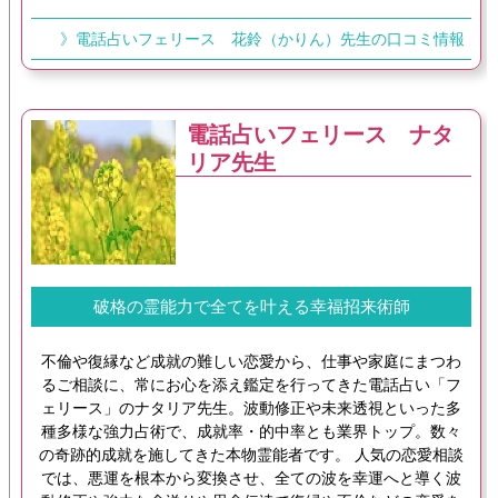
》電話占いフェリース 花鈴（かりん）先生の口コミ情報
電話占いフェリース ナタ
リア先生
破格の霊能力で全てを叶える幸福招来術師
不倫や復縁など成就の難しい恋愛から、仕事や家庭にまつわ
るご相談に、常にお心を添え鑑定を行ってきた電話占い「フ
ェリース」のナタリア先生。波動修正や未来透視といった多
種多様な強力占術で、成就率・的中率とも業界トップ。数々
の奇跡的成就を施してきた本物霊能者です。 人気の恋愛相談
では、悪運を根本から変換させ、全ての波を幸運へと導く波