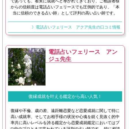
であっても、着実に成就へと導かれてきており、ご相談者様
からの信頼度は電話占いフェリースでも圧倒的であり、「本
当に信頼のできる占い師」として評判の高い占い師です。
》電話占いフェリース アクア先生の口コミ情報
電話占いフェリース アン
ジュ先生
復縁成就を叶える鑑定から高い人気！
復縁や不倫、歳の差、遠距離恋愛など恋愛成就に関して特に
高い成就率、そしてお相手様の状況や心魂を鋭く見抜く的中
率共に高いレベルを誇る鑑定から恋愛成就鑑定においてはプ
ロ中のプロとまで言われている評判の占い師です。 特に相談