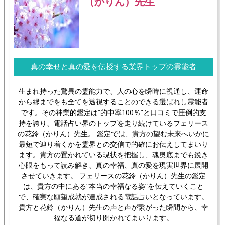
（かりん）先生
真の幸せと真の愛を伝授する業界トップの霊能者
生まれ持った驚異の霊能力で、人の心を瞬時に視通し、運命
から縁までをも全てを透視することのできる選ばれし霊能者
です。その神業的鑑定は“的中率100％”と口コミで圧倒的支
持を誇り、電話占い界のトップを走り続けているフェリース
の花鈴（かりん）先生。 鑑定では、貴方の望む未来へいかに
最短で辿り着くかを霊界との交信で的確にお伝えしてまいり
ます。貴方の置かれている現状を把握し、魂奥底までも鋭き
心眼をもって読み解き、真の幸福、真の愛を現実世界に展開
させていきます。 フェリースの花鈴（かりん）先生の鑑定
は、貴方の中にある“本当の幸福なる姿”を伝えていくこと
で、確実な願望成就が達成される電話占いとなっています。
貴方と花鈴（かりん）先生の声と声が繋がった瞬間から、幸
福なる道が切り開かれてまいります。