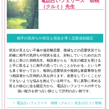
電話占いフェリース 胡桃
（クルミ）先生
相手の気持ちや状況も視抜き導く恋愛成就鑑定
状況が見えない不倫や遠距離恋愛、復縁などの恋愛状況でも
的確に相手の気持ちや現状を捉え、好転していくためのお力
添えに長けた胡桃先生。相談者からも「先生の鑑定を受ける
と手に取るように相手の思っていたことがわかる」という声
も多く挙がっており、複雑な恋愛状況や複雑な家庭事情を持
つ相談者から圧倒的人気を誇ります。改善をしていくことが
できないような悩みを抱えている時でも、常に真摯に求める
答えの核心に迫る鑑定力から、電話占いフェリースの中でも
強い能力を持つ占い師として評判の占い師です。
》電話占いフェリース 胡桃（クルミ）先生の口コミ情報