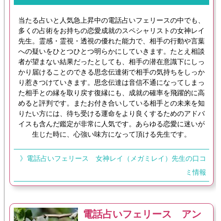
当たる占いと人気急上昇中の電話占いフェリースの中でも、
多くの占術をお持ちの恋愛成就のスペシャリストの女神レイ
先生。霊感・霊視・透視の優れた能力で、相手の行動や言葉
への疑いをひとつひとつ明らかにしていきます。たとえ相談
者が望まない結果だったとしても、相手の潜在意識下にしっ
かり届けることのできる思念伝達術で相手の気持ちをしっか
り惹きつけていきます。思念伝達は音信不通になってしまっ
た相手との縁を取り戻す復縁にも、成就の確率を飛躍的に高
めると評判です。またお付き合いしている相手との未来を知
りたい方には、待ち受ける運命をより良くするためのアドバ
イスも含んだ鑑定が非常に人気です。あらゆる恋愛に迷いが
生じた時に、心強い味方になって頂ける先生です。
》電話占いフェリース 女神レイ（メガミレイ）先生の口コ
ミ情報
電話占いフェリース アン