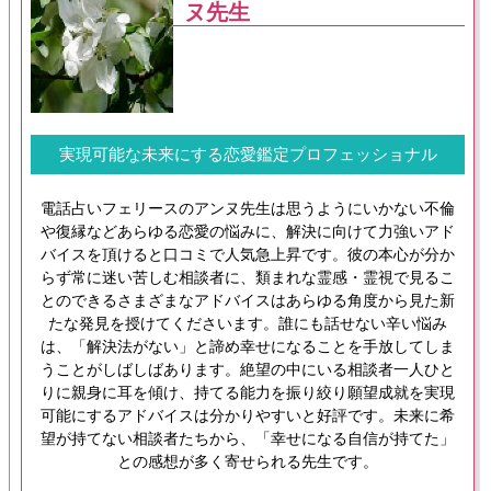
ヌ先生
実現可能な未来にする恋愛鑑定プロフェッショナル
電話占いフェリースのアンヌ先生は思うようにいかない不倫
や復縁などあらゆる恋愛の悩みに、解決に向けて力強いアド
バイスを頂けると口コミで人気急上昇です。彼の本心が分か
らず常に迷い苦しむ相談者に、類まれな霊感・霊視で見るこ
とのできるさまざまなアドバイスはあらゆる角度から見た新
たな発見を授けてくださいます。誰にも話せない辛い悩み
は、「解決法がない」と諦め幸せになることを手放してしま
うことがしばしばあります。絶望の中にいる相談者一人ひと
りに親身に耳を傾け、持てる能力を振り絞り願望成就を実現
可能にするアドバイスは分かりやすいと好評です。未来に希
望が持てない相談者たちから、「幸せになる自信が持てた」
との感想が多く寄せられる先生です。