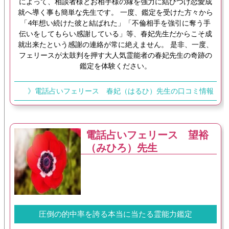
によって、相談者様とお相手様の縁を強力に結びつけ恋愛成
就へ導く事も簡単な先生です。 一度、鑑定を受けた方々から
「4年想い続けた彼と結ばれた」「不倫相手を強引に奪う手
伝いをしてもらい感謝している」等、春妃先生だからこそ成
就出来たという感謝の連絡が常に絶えません。 是非、一度、
フェリースが太鼓判を押す大人気霊能者の春妃先生の奇跡の
鑑定を体験ください。
》電話占いフェリース 春妃（はるひ）先生の口コミ情報
電話占いフェリース 望裕
（みひろ）先生
圧倒の的中率を誇る本当に当たる霊能力鑑定