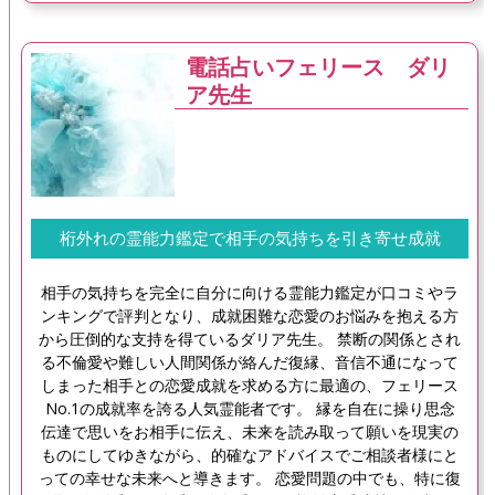
電話占いフェリース ダリ
ア先生
桁外れの霊能力鑑定で相手の気持ちを引き寄せ成就
相手の気持ちを完全に自分に向ける霊能力鑑定が口コミやラ
ンキングで評判となり、成就困難な恋愛のお悩みを抱える方
から圧倒的な支持を得ているダリア先生。 禁断の関係とされ
る不倫愛や難しい人間関係が絡んだ復縁、音信不通になって
しまった相手との恋愛成就を求める方に最適の、フェリース
No.1の成就率を誇る人気霊能者です。 縁を自在に操り思念
伝達で思いをお相手に伝え、未来を読み取って願いを現実の
ものにしてゆきながら、的確なアドバイスでご相談者様にと
っての幸せな未来へと導きます。 恋愛問題の中でも、特に復