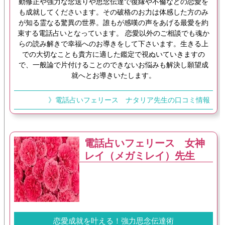
動修正や強力な念送りや思念伝達で復縁や不倫などの恋愛を
も成就してくださいます。その破格のお力は体感した方のみ
が知る霊なる驚異の世界。誰もが感嘆の声をあげる最愛を約
束する電話占いとなっています。 恋愛以外のご相談でも魂か
らの読み解きで幸福へのお導きをして下さいます。生きる上
での大切なことも貴方に適した鑑定で視ぬいていきますの
で、一般論で片付けることのできないお悩みも解決し願望成
就へとお導きいたします。
》電話占いフェリース ナタリア先生の口コミ情報
電話占いフェリース 女神
レイ（メガミレイ）先生
恋愛成就を叶える！強力思念伝達術