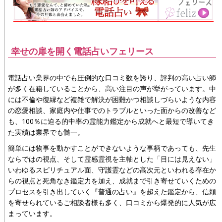
幸せの扉を開く電話占いフェリース
電話占い業界の中でも圧倒的な口コミ数を誇り、評判の高い占い師
が多く在籍していることから、高い注目の声が挙がっています。中
には不倫や復縁など複雑で解決が困難かつ相談しづらいような内容
の恋愛相談、家庭内や仕事でのトラブルといった面からの改善など
も、100％に迫る的中率の霊能力鑑定から成就へと最短で導いてき
た実績は業界でも髄一。
簡単には物事を動かすことができないような事柄であっても、先生
ならではの視点、そして霊感霊視を主軸とした「目には見えない」
いわゆるスピリチュアル面、守護霊などの高次元といわれる存在か
らの視点と死角なき鑑定力を加え、成就まで引き寄せていくための
プロセスを引き出していく『普通の占い』を超えた鑑定から、信頼
を寄せられているご相談者様も多く、口コミから爆発的に人気が広
まっています。