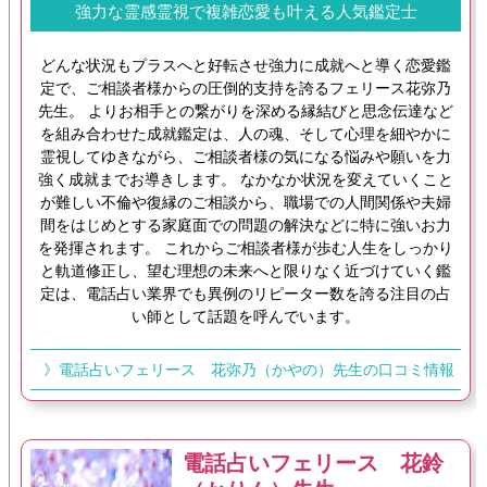
強力な霊感霊視で複雑恋愛も叶える人気鑑定士
どんな状況もプラスへと好転させ強力に成就へと導く恋愛鑑
定で、ご相談者様からの圧倒的支持を誇るフェリース花弥乃
先生。 よりお相手との繋がりを深める縁結びと思念伝達など
を組み合わせた成就鑑定は、人の魂、そして心理を細やかに
霊視してゆきながら、ご相談者様の気になる悩みや願いを力
強く成就までお導きします。 なかなか状況を変えていくこと
が難しい不倫や復縁のご相談から、職場での人間関係や夫婦
間をはじめとする家庭面での問題の解決などに特に強いお力
を発揮されます。 これからご相談者様が歩む人生をしっかり
と軌道修正し、望む理想の未来へと限りなく近づけていく鑑
定は、電話占い業界でも異例のリピーター数を誇る注目の占
い師として話題を呼んでいます。
》電話占いフェリース 花弥乃（かやの）先生の口コミ情報
電話占いフェリース 花鈴