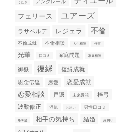
ティユール
アンクレール
うたき
ユアーズ
フェリース
不倫
レジェラ
ラサベルデ
不倫相談
不倫成就
人生相談
仕事
光華
家庭問題
口コミ
家庭相談
復縁
復縁成就
御嶽
恋愛成就
思念伝達
恋愛
恋愛相談
梓弓
戸隠
未来透視
波動修正
男性口コミ
浮気
片思い
相手の気持ち
結婚
略奪愛
縁切り