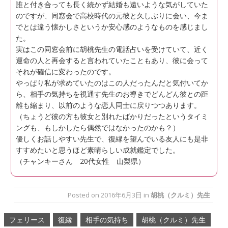
誰と付き合っても長く続かず結婚も遠いような気がしていた
のですが、同窓会で高校時代の元彼と久しぶりに会い、今ま
でとは違う懐かしさというか安心感のようなものを感じまし
た。
実はこの同窓会前に胡桃先生の電話占いを受けていて、近く
運命の人と再会すると言われていたこともあり、彼に会って
それが確信に変わったのです。
やっぱり私が求めていたのはこの人だったんだと気付いてか
ら、相手の気持ちを視通す先生のお導きでどんどん彼との距
離も縮まり、以前のような恋人同士に戻りつつあります。
（ちょうど彼の方も彼女と別れたばかりだったというタイミ
ングも、もしかしたら偶然ではなかったのかも？）
優しくお話しやすい先生で、復縁を望んでいる友人にも是非
すすめたいと思うほど素晴らしい成就鑑定でした。
（チャンキーさん 20代女性 山梨県）
Posted on
2016年6月3日
in
胡桃（クルミ）先生
フェリース
復縁
相手の気持ち
胡桃（クルミ）先生