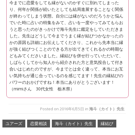
今までに恋愛をしても縁がないのかすぐに別れてしまった
り、何年か関係が続いたとしても結局進展することなく関係
が終わってしまう状態。自分には縁がないのだろうかと悩ん
でいた時に占いの特集をみて、占いを一度やってみてもらお
うと思ったのがきっかけで海斗先生に鑑定をしていただきま
した。先生はどうして今までうまく縁が結びつかなかったの
かの原因も詳細にお伝えしてくださり、これから先本当に縁
が強く結びつくことのできる方が出てきてくれるかの時期な
どもみてくださいました。縁結びを併せ行っていただいて、
しばらくしてから知人から紹介された方と意気投合して付き
合いはじめたのですが、今までとは全く違って、本当にお互
い気持ちが通じ合っているのを感じてます！先生の縁結びの
パワーのおかげですね！本当にありがとうございます！
（mimiさん 30代女性 栃木県）
Posted on
2016年6月5日
in
海斗（カイト）先生
ユアーズ
恋愛相談
海斗（カイト）先生
縁結び