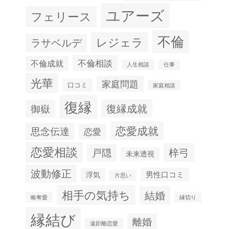
ユアーズ
フェリース
不倫
レジェラ
ラサベルデ
不倫相談
不倫成就
人生相談
仕事
光華
家庭問題
口コミ
家庭相談
復縁
復縁成就
御嶽
恋愛成就
思念伝達
恋愛
恋愛相談
梓弓
戸隠
未来透視
波動修正
男性口コミ
浮気
片思い
相手の気持ち
結婚
略奪愛
縁切り
縁結び
離婚
遠距離恋愛