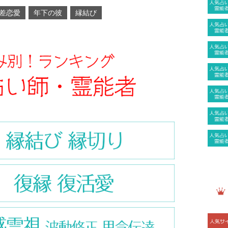
差恋愛
年下の彼
縁結び