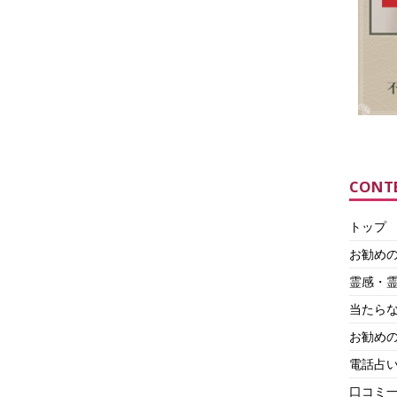
CONT
トップ
お勧め
霊感・
当たら
お勧めの
電話占
口コミ