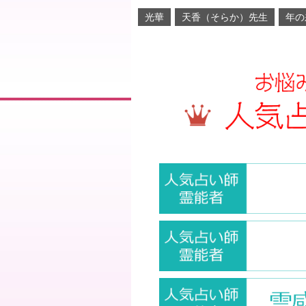
光華
天香（そらか）先生
年の