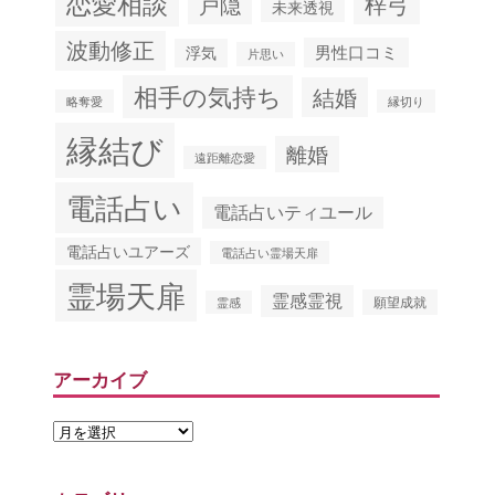
恋愛相談
梓弓
戸隠
未来透視
波動修正
男性口コミ
浮気
片思い
相手の気持ち
結婚
略奪愛
縁切り
縁結び
離婚
遠距離恋愛
電話占い
電話占いティユール
電話占いユアーズ
電話占い霊場天扉
霊場天扉
霊感霊視
願望成就
霊感
アーカイブ