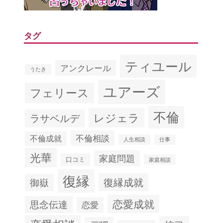
タグ
ティユール
アンクレール
うたき
ユアーズ
フェリース
不倫
レジェラ
ラサベルデ
不倫相談
不倫成就
人生相談
仕事
光華
家庭問題
口コミ
家庭相談
復縁
復縁成就
御嶽
恋愛成就
思念伝達
恋愛