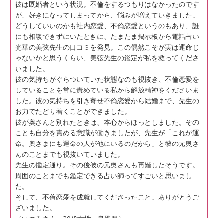
彼は既婚者という状況。不倫をするつもりはなかったのです
が、好きになってしまってから、悩みが増えていきました。
どうしていいのかも社内恋愛、不倫恋愛というのもあり、誰
にも相談できずにいたときに、たまたま掲示板から電話占い
光華の美弦先生の口コミを発見。この偶然こそが実は運命じ
ゃないかと思うくらい、美弦先生の鑑定が私を救ってくださ
いました。
彼の気持ちがぐらついていた状態なのも視抜き、不倫恋愛を
していることを常に責めている私から解放精神をくださいま
した。彼の気持ちを引き寄せ不倫恋愛から結婚まで、先生の
お力でたどり着くことができました。
彼が奥さんと別れたときは、本心からほっとしました。その
ことも自分を責める意識が働きましたが、先生が「これが運
命。奥さまにも運命の人が他にいるのだから」と彼の元奥さ
んのことまでも視抜いていました。
先生の鑑定通り。その後彼の元奥さんも再婚したそうです。
周囲のことまでも鑑定できる占い師ってすごいと思いまし
た。
そして、不倫恋愛を成就してくださったこと。ありがとうご
ざいました。