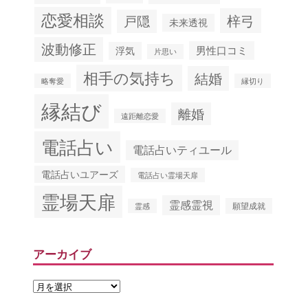
恋愛相談
梓弓
戸隠
未来透視
波動修正
男性口コミ
浮気
片思い
相手の気持ち
結婚
略奪愛
縁切り
縁結び
離婚
遠距離恋愛
電話占い
電話占いティユール
電話占いユアーズ
電話占い霊場天扉
霊場天扉
霊感霊視
願望成就
霊感
アーカイブ