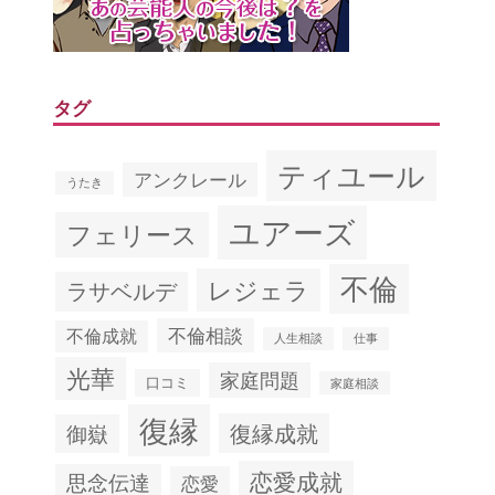
タグ
ティユール
アンクレール
うたき
ユアーズ
フェリース
不倫
レジェラ
ラサベルデ
不倫相談
不倫成就
人生相談
仕事
光華
家庭問題
口コミ
家庭相談
復縁
復縁成就
御嶽
恋愛成就
思念伝達
恋愛