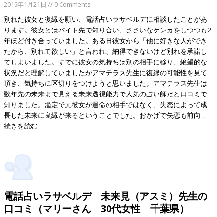
2016年1月21日
// 0 Comments
別れた彼女と復縁を願い、電話占いラサベルデに相談したことがあ
ります。彼女とはバイト先で知り合い、ささいなケンカをしつつも2
年ほど付き合っていました。ある日彼女から「他に好きな人ができ
たから、別れて欲しい」と言われ、納得できないけど別れを承諾し
てしまいました。すでに彼女の気持ちは別の相手に移り、絶望的な
状況だと理解していましたがアマテラス先生に復縁の可能性を見て
頂き、気持ちに区切りをつけようと思いました。アマテラス先生は
数年先の未来まで見える未来透視能力で人気の占い師だと口コミで
知りました。鑑定で元彼女が運命の相手ではなく、失恋によって成
長した未来に良縁が来るということでした。おかげで失恋も前向…
続きを読む
電話占いラサベルデ 未来見（アスミ）先生の
口コミ（マリーさん 30代女性 千葉県）