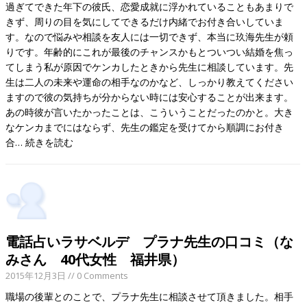
過ぎてできた年下の彼氏、恋愛成就に浮かれていることもあまりで
きず、周りの目を気にしてできるだけ内緒でお付き合いしていま
す。なので悩みや相談を友人には一切できず、本当に玖海先生が頼
りです。年齢的にこれが最後のチャンスかもとついつい結婚を焦っ
てしまう私が原因でケンカしたときから先生に相談しています。先
生は二人の未来や運命の相手なのかなど、しっかり教えてください
ますので彼の気持ちが分からない時には安心することが出来ます。
あの時彼が言いたかったことは、こういうことだったのかと。大き
なケンカまでにはならず、先生の鑑定を受けてから順調にお付き
合…
続きを読む
電話占いラサベルデ プラナ先生の口コミ（な
みさん 40代女性 福井県）
2015年12月3日
// 0 Comments
職場の後輩とのことで、プラナ先生に相談させて頂きました。相手