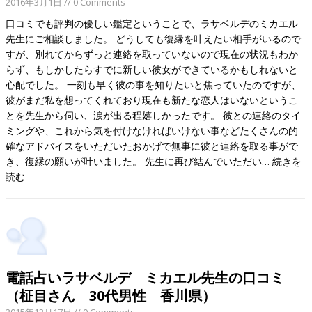
2016年3月1日
// 0 Comments
口コミでも評判の優しい鑑定ということで、ラサベルデのミカエル
先生にご相談しました。 どうしても復縁を叶えたい相手がいるので
すが、別れてからずっと連絡を取っていないので現在の状況もわか
らず、もしかしたらすでに新しい彼女ができているかもしれないと
心配でした。 一刻も早く彼の事を知りたいと焦っていたのですが、
彼がまだ私を想ってくれており現在も新たな恋人はいないというこ
とを先生から伺い、涙が出る程嬉しかったです。 彼との連絡のタイ
ミングや、これから気を付けなければいけない事などたくさんの的
確なアドバイスをいただいたおかげで無事に彼と連絡を取る事がで
き、復縁の願いが叶いました。 先生に再び結んでいただい…
続きを
読む
電話占いラサベルデ ミカエル先生の口コミ
（柾目さん 30代男性 香川県）
2015年12月17日
// 0 Comments