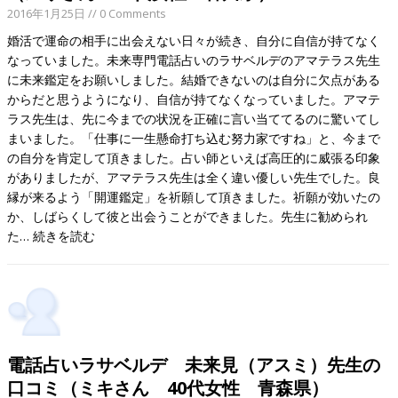
2016年1月25日
// 0 Comments
婚活で運命の相手に出会えない日々が続き、自分に自信が持てなく
なっていました。未来専門電話占いのラサベルデのアマテラス先生
に未来鑑定をお願いしました。結婚できないのは自分に欠点がある
からだと思うようになり、自信が持てなくなっていました。アマテ
ラス先生は、先に今までの状況を正確に言い当ててるのに驚いてし
まいました。「仕事に一生懸命打ち込む努力家ですね」と、今まで
の自分を肯定して頂きました。占い師といえば高圧的に威張る印象
がありましたが、アマテラス先生は全く違い優しい先生でした。良
縁が来るよう「開運鑑定」を祈願して頂きました。祈願が効いたの
か、しばらくして彼と出会うことができました。先生に勧められ
た…
続きを読む
電話占いラサベルデ 未来見（アスミ）先生の
口コミ（ミキさん 40代女性 青森県）