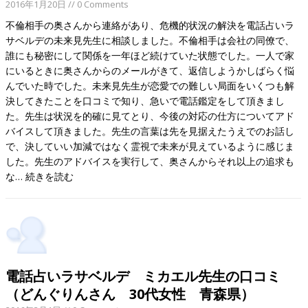
2016年1月20日
// 0 Comments
不倫相手の奥さんから連絡があり、危機的状況の解決を電話占いラ
サベルデの未来見先生に相談しました。不倫相手は会社の同僚で、
誰にも秘密にして関係を一年ほど続けていた状態でした。一人で家
にいるときに奥さんからのメールがきて、返信しようかしばらく悩
んでいた時でした。未来見先生が恋愛での難しい局面をいくつも解
決してきたことを口コミで知り、急いで電話鑑定をして頂きまし
た。先生は状況を的確に見てとり、今後の対応の仕方についてアド
バイスして頂きました。先生の言葉は先を見据えたうえでのお話し
で、決していい加減ではなく霊視で未来が見えているように感じま
した。先生のアドバイスを実行して、奥さんからそれ以上の追求も
な…
続きを読む
電話占いラサベルデ ミカエル先生の口コミ
（どんぐりんさん 30代女性 青森県）