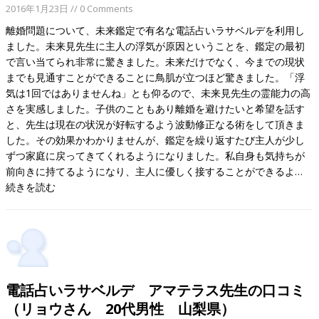
2016年1月23日
// 0 Comments
離婚問題について、未来鑑定で有名な電話占いラサベルデを利用し
ました。未来見先生に主人の浮気が原因ということを、鑑定の最初
で言い当てられ非常に驚きました。未来だけでなく、今までの現状
までも見通すことができることに鳥肌が立つほど驚きました。「浮
気は1回ではありませんね」とも仰るので、未来見先生の霊能力の高
さを実感しました。子供のこともあり離婚を避けたいと希望を話す
と、先生は現在の状況が好転するよう波動修正なる術をして頂きま
した。その効果かわかりませんが、鑑定を繰り返すたび主人が少し
ずつ家庭に戻ってきてくれるようになりました。私自身も気持ちが
前向きに持てるようになり、主人に優しく接することができるよ…
続きを読む
電話占いラサベルデ アマテラス先生の口コミ
（リョウさん 20代男性 山梨県）