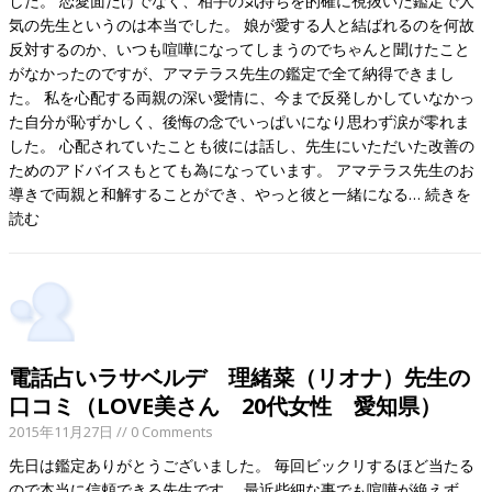
した。 恋愛面だけでなく、相手の気持ちを的確に視抜いた鑑定で人
気の先生というのは本当でした。 娘が愛する人と結ばれるのを何故
反対するのか、いつも喧嘩になってしまうのでちゃんと聞けたこと
がなかったのですが、アマテラス先生の鑑定で全て納得できまし
た。 私を心配する両親の深い愛情に、今まで反発しかしていなかっ
た自分が恥ずかしく、後悔の念でいっぱいになり思わず涙が零れま
した。 心配されていたことも彼には話し、先生にいただいた改善の
ためのアドバイスもとても為になっています。 アマテラス先生のお
導きで両親と和解することができ、やっと彼と一緒になる…
続きを
読む
電話占いラサベルデ 理緒菜（リオナ）先生の
口コミ（LOVE美さん 20代女性 愛知県）
2015年11月27日
// 0 Comments
先日は鑑定ありがとうございました。 毎回ビックリするほど当たる
ので本当に信頼できる先生です。 最近些細な事でも喧嘩が絶えず、