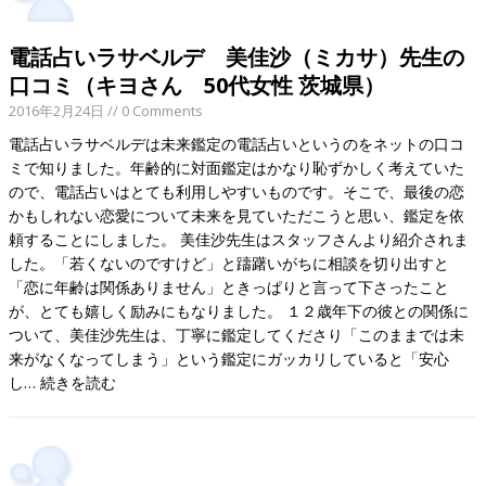
電話占いラサベルデ 美佳沙（ミカサ）先生の
口コミ（キヨさん 50代女性 茨城県）
2016年2月24日
// 0 Comments
電話占いラサベルデは未来鑑定の電話占いというのをネットの口コ
ミで知りました。年齢的に対面鑑定はかなり恥ずかしく考えていた
ので、電話占いはとても利用しやすいものです。そこで、最後の恋
かもしれない恋愛について未来を見ていただこうと思い、鑑定を依
頼することにしました。 美佳沙先生はスタッフさんより紹介されま
した。「若くないのですけど」と躊躇いがちに相談を切り出すと
「恋に年齢は関係ありません」ときっぱりと言って下さったこと
が、とても嬉しく励みにもなりました。 １２歳年下の彼との関係に
ついて、美佳沙先生は、丁寧に鑑定してくださり「このままでは未
来がなくなってしまう」という鑑定にガッカリしていると「安心
し…
続きを読む