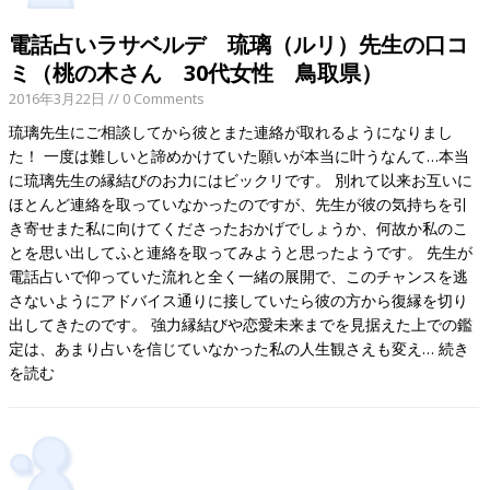
電話占いラサベルデ 琉璃（ルリ）先生の口コ
ミ（桃の木さん 30代女性 鳥取県）
2016年3月22日
// 0 Comments
琉璃先生にご相談してから彼とまた連絡が取れるようになりまし
た！ 一度は難しいと諦めかけていた願いが本当に叶うなんて…本当
に琉璃先生の縁結びのお力にはビックリです。 別れて以来お互いに
ほとんど連絡を取っていなかったのですが、先生が彼の気持ちを引
き寄せまた私に向けてくださったおかげでしょうか、何故か私のこ
とを思い出してふと連絡を取ってみようと思ったようです。 先生が
電話占いで仰っていた流れと全く一緒の展開で、このチャンスを逃
さないようにアドバイス通りに接していたら彼の方から復縁を切り
出してきたのです。 強力縁結びや恋愛未来までを見据えた上での鑑
定は、あまり占いを信じていなかった私の人生観さえも変え…
続き
を読む