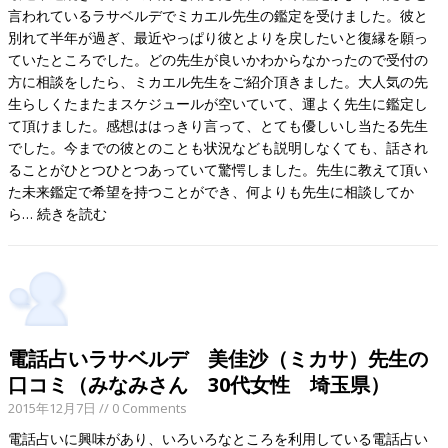
言われているラサベルデでミカエル先生の鑑定を受けました。彼と
別れて半年が過ぎ、最近やっぱり彼とよりを戻したいと復縁を願っ
ていたところでした。どの先生が良いかわからなかったので受付の
方に相談をしたら、ミカエル先生をご紹介頂きました。大人気の先
生らしくたまたまスケジュールが空いていて、運よく先生に鑑定し
て頂けました。感想ははっきり言って、とても優しいし当たる先生
でした。今までの彼とのことも状況なども説明しなくても、話され
ることがひとつひとつあっていて驚愕しました。先生に教えて頂い
た未来鑑定で希望を持つことができ、何よりも先生に相談してか
ら…
続きを読む
電話占いラサベルデ 美佳沙（ミカサ）先生の
口コミ（みなみさん 30代女性 埼玉県）
2015年12月7日
// 0 Comments
電話占いに興味があり、いろいろなところを利用している電話占い