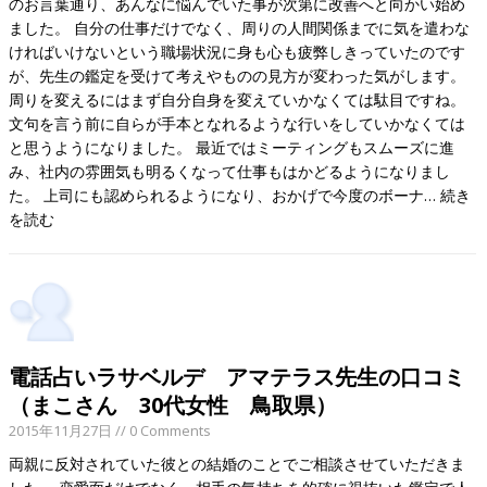
のお言葉通り、あんなに悩んでいた事が次第に改善へと向かい始め
ました。 自分の仕事だけでなく、周りの人間関係までに気を遣わな
ければいけないという職場状況に身も心も疲弊しきっていたのです
が、先生の鑑定を受けて考えやものの見方が変わった気がします。
周りを変えるにはまず自分自身を変えていかなくては駄目ですね。
文句を言う前に自らが手本となれるような行いをしていかなくては
と思うようになりました。 最近ではミーティングもスムーズに進
み、社内の雰囲気も明るくなって仕事もはかどるようになりまし
た。 上司にも認められるようになり、おかげで今度のボーナ…
続き
を読む
電話占いラサベルデ アマテラス先生の口コミ
（まこさん 30代女性 鳥取県）
2015年11月27日
// 0 Comments
両親に反対されていた彼との結婚のことでご相談させていただきま