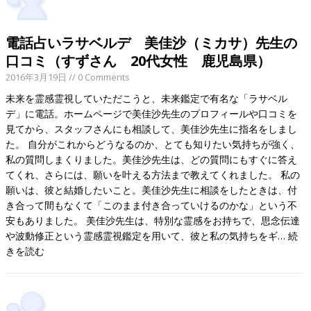
電話占いラサベルデ 美佳沙（ミカサ）先生の
口コミ（すずさん 20代女性 鹿児島県）
2016年3月19日
// 0 Comments
未来を霊感霊視していただこうと、未来鑑定で有名な「ラサベル
デ」に電話。ホームページで美佳沙先生のプロフィールや口コミを
見てから、スタッフさんにも相談して、美佳沙先生に指名をしまし
た。 自分がこれからどうなるのか、とても知りたい気持ちが強く、
私の質問しまくりました。美佳沙先生は、どの質問にもすぐに答え
てくれ、さらには、願いを叶える方法まで教えてくれました。 私の
願いは、彼と結婚したいこと。美佳沙先生に相談をしたときは、付
き合って間もなくて「このまま付き合っていけるのかな」という不
安もありました。 美佳沙先生は、特別な霊感をお持ちで、思念伝達
や波動修正という霊感霊視鑑定を用いて、彼と私の気持ちをギ…
続
きを読む