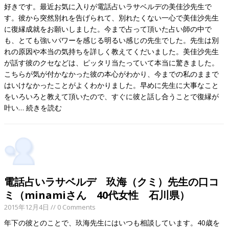
好きです。最近お気に入りが電話占いラサベルデの美佳沙先生で
す。彼から突然別れを告げられて、別れたくない一心で美佳沙先生
に復縁成就をお願いしました。今まで占って頂いた占い師の中で
も、とても強いパワーを感じる明るい感じの先生でした。先生は別
れの原因や本当の気持ちを詳しく教えてくだいました。美佳沙先生
が話す彼のクセなどは、ピッタリ当たっていて本当に驚きました。
こちらが気が付かなかった彼の本心がわかり、今までの私のままで
はいけなかったことがよくわかりました。早めに先生に大事なこと
をいろいろと教えて頂いたので、すぐに彼と話し合うことで復縁が
叶い…
続きを読む
電話占いラサベルデ 玖海（クミ）先生の口コ
ミ（minamiさん 40代女性 石川県）
2015年12月4日
// 0 Comments
年下の彼とのことで、玖海先生にはいつも相談しています。40歳を