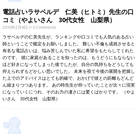
電話占いラサベルデ 仁美（ヒトミ）先生の口
コミ（やよいさん 30代女性 山梨県）
2016年2月4日
// 0 Comments
ラサベルデの仁美先生が、ランキングや口コミでも人気のある占い
師ということで鑑定をお願いしました。 難しい不倫も成就させると
有名な電話占いは、悩み苦しんでいた私に希望をもたらしてくれた
のです。 彼に家庭があることを知ったのは、もうどうにもならない
ほど好きになってしまった後でしたが、自分の気持ちをどうしても
抑えられずもどかしい思いでした。 未来を視て今後の展開を把握し
た上でのアドバイスはとても的確で、おかげで彼との距離もどんど
ん縮まりつつあります。 あの時先生が仰っていたことが次々に現実
になっていくにつれ、そのお力の凄さには驚くばかりです。 （やよ
いさん 30代女性 山梨県）