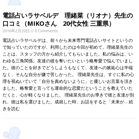
電話占いラサベルデ 理緒菜（リオナ）先生の
口コミ（MIKOさん 20代女性 三重県）
2016年2月20日
// 0 Comments
電話占いラサベルデは、前々から未来専門電話占いサイトというの
で知っていたのですが、利用したのは今回が初めて。理緒菜先生の
ことは、スタッフの方から紹介してもらいました。私の悩みは、い
わゆる三角関係。友達の彼を奪いたいという略奪愛で悩んでいまし
た。彼のことを好きでどうしようもなくて、友達への嫉妬心は半端
なく、そんな自分が嫌で苦しかった。 理緒菜先生は、すぐに私の心
理を視ぬいていて「自分を責めないように」と優しいお言葉を頂き
ました。略奪愛と言っても運命的な恋愛だということを教えていた
だくと、心が軽くなりました。 理緒菜先生のお導きで彼と友達が別
れ、彼は私を選びました。成就した時、お話をすると「未来が…
続
きを読む