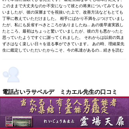
このままで大丈夫なのか不安になって彼との将来についてみてもら
いましたが、彼の深層までを視抜いた上で、改善方法などもとても
丁寧に教えていただけました。 相手にばかり不満をぶつけていまし
たが、私にも反省すべきところがありましたね… あの後早速実践し
たところ、最初はちょっと驚いていましたが、彼の方も悪かったと
思っていたようですぐに謝ってくれました。 それからは以前の気ま
ずさはなく楽しい日々を送る事ができています。 あの時、理緒菜先
生に鑑定していただいたからこそ、今の私達があるの…
続きを読む
電話占いラサベルデ ミカエル先生の口コミ
（ホナミさん 30代女性 東京都）
2015年11月27日
// 0 Comments
長い不倫を続けていましたが、子供が欲しいと願う私は、年齢的に
どうにかしなければならない状況になっていました。 ミカエル先生
の事は、口コミから未来鑑定ができるという「電話占いラサベル