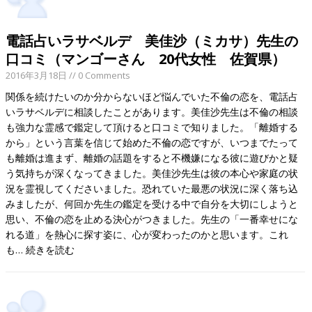
電話占いラサベルデ 美佳沙（ミカサ）先生の
口コミ（マンゴーさん 20代女性 佐賀県）
2016年3月18日
// 0 Comments
関係を続けたいのか分からないほど悩んでいた不倫の恋を、電話占
いラサベルデに相談したことがあります。美佳沙先生は不倫の相談
も強力な霊感で鑑定して頂けると口コミで知りました。「離婚する
から」という言葉を信じて始めた不倫の恋ですが、いつまでたって
も離婚は進まず、離婚の話題をすると不機嫌になる彼に遊びかと疑
う気持ちが深くなってきました。美佳沙先生は彼の本心や家庭の状
況を霊視してくださいました。恐れていた最悪の状況に深く落ち込
みましたが、何回か先生の鑑定を受ける中で自分を大切にしようと
思い、不倫の恋を止める決心がつきました。先生の「一番幸せにな
れる道」を熱心に探す姿に、心が変わったのかと思います。これ
も…
続きを読む