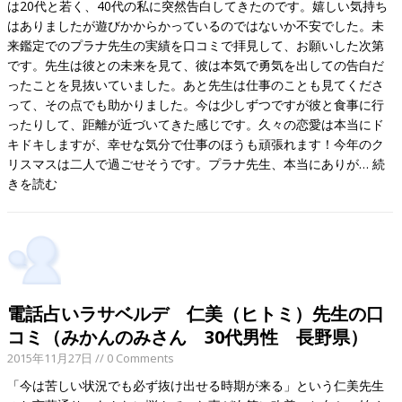
は20代と若く、40代の私に突然告白してきたのです。嬉しい気持ち
はありましたが遊びかからかっているのではないか不安でした。未
来鑑定でのプラナ先生の実績を口コミで拝見して、お願いした次第
です。先生は彼との未来を見て、彼は本気で勇気を出しての告白だ
ったことを見抜いていました。あと先生は仕事のことも見てくださ
って、その点でも助かりました。今は少しずつですが彼と食事に行
ったりして、距離が近づいてきた感じです。久々の恋愛は本当にド
キドキしますが、幸せな気分で仕事のほうも頑張れます！今年のク
リスマスは二人で過ごせそうです。プラナ先生、本当にありが…
続
きを読む
電話占いラサベルデ 仁美（ヒトミ）先生の口
コミ（みかんのみさん 30代男性 長野県）
2015年11月27日
// 0 Comments
「今は苦しい状況でも必ず抜け出せる時期が来る」という仁美先生