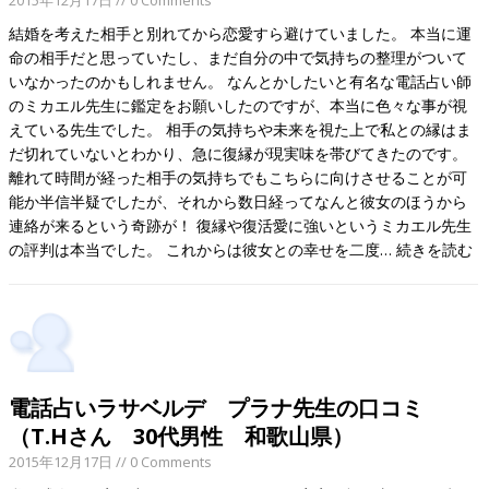
結婚を考えた相手と別れてから恋愛すら避けていました。 本当に運
命の相手だと思っていたし、まだ自分の中で気持ちの整理がついて
いなかったのかもしれません。 なんとかしたいと有名な電話占い師
のミカエル先生に鑑定をお願いしたのですが、本当に色々な事が視
えている先生でした。 相手の気持ちや未来を視た上で私との縁はま
だ切れていないとわかり、急に復縁が現実味を帯びてきたのです。
離れて時間が経った相手の気持ちでもこちらに向けさせることが可
能か半信半疑でしたが、それから数日経ってなんと彼女のほうから
連絡が来るという奇跡が！ 復縁や復活愛に強いというミカエル先生
の評判は本当でした。 これからは彼女との幸せを二度…
続きを読む
電話占いラサベルデ プラナ先生の口コミ
（T.Hさん 30代男性 和歌山県）
2015年12月17日
// 0 Comments