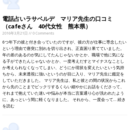
電話占いラサベルデ マリア先生の口コミ
（cafeさん 40代女性 熊本県）
2016年3月21日
// 0 Comments
6つ年下の彼と付き合っていたのですが、彼の方が仕事に専念したい
という理由で唐突に別れを切り出され、正直困り果てていました。
年の差のあるのが気にしてたんじゃないかとか、職場で他に気にな
る子ができたんじゃないかとか、一度考えだすとマイナスなことし
か考えられなくなってしまい、どうにか現状を変えたいという気持
ちから、未来透視に強いというのが目に入り、マリア先生に鑑定を
していただきました。 マリア先生は、私と彼との間の状況からこれ
から先のことまでビックリするくらい細やかにお話をくださって、
それまで抱えていた迷いや悩みが本当に言葉通り心が洗われたよう
に、あっという間に軽くなりました。 それから、一度会って…
続き
を読む