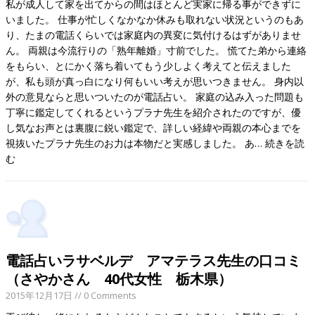
私が成人して家を出てからの間はほとんど実家に帰る事ができずに
いました。 仕事が忙しくなかなか休みも取れない状況というのもあ
り、たまの電話くらいでは家庭内の異変に気付けるはずがありませ
ん。 両親は今流行りの「熟年離婚」寸前でした。 慌てた弟から連絡
をもらい、とにかく落ち着いてもう少しよく考えてと伝えました
が、私も頭が真っ白になり何もいい考えが思いつきません。 身内以
外の意見ならと思いついたのが電話占い。 家庭の込み入った問題も
丁寧に鑑定してくれるというプラナ先生を紹介されたのですが、優
し気なお声とは裏腹に鋭い鑑定で、詳しい経緯や両親の本心までを
視抜いたプラナ先生のお力は本物だと実感しました。 あ…
続きを読
む
電話占いラサベルデ アマテラス先生の口コミ
（さやかさん 40代女性 栃木県）
2015年12月17日
// 0 Comments