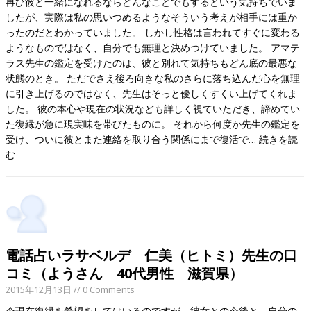
再び彼と一緒になれるならどんなことでもするという気持ちでいま
したが、実際は私の思いつめるようなそういう考えが相手には重か
ったのだとわかっていました。 しかし性格は言われてすぐに変わる
ようなものではなく、自分でも無理と決めつけていました。 アマテ
ラス先生の鑑定を受けたのは、彼と別れて気持ちもどん底の最悪な
状態のとき。 ただでさえ後ろ向きな私のさらに落ち込んだ心を無理
に引き上げるのではなく、先生はそっと優しくすくい上げてくれま
した。 彼の本心や現在の状況なども詳しく視ていただき、諦めてい
た復縁が急に現実味を帯びたものに。 それから何度か先生の鑑定を
受け、ついに彼とまた連絡を取り合う関係にまで復活で…
続きを読
む
電話占いラサベルデ 仁美（ヒトミ）先生の口
コミ（ようさん 40代男性 滋賀県）
2015年12月13日
// 0 Comments
今現在復縁を希望をしてはいるのですが、彼女との今後と、自分の