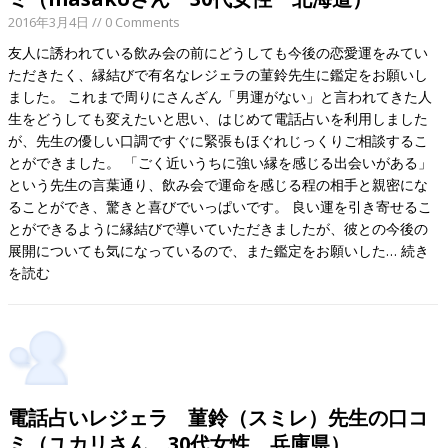
2016年3月4日
// 0 Comments
友人に誘われている飲み会の前にどうしても今後の恋愛運をみてい
ただきたく、縁結びで有名なレジェラの菫鈴先生に鑑定をお願いし
ました。 これまで周りにさんざん「男運がない」と言われてきた人
生をどうしても変えたいと思い、はじめて電話占いを利用しました
が、先生の優しい口調ですぐに緊張もほぐれじっくりご相談するこ
とができました。 「ごく近いうちに強い縁を感じる出会いがある」
という先生の言葉通り、飲み会で運命を感じる程の相手と親密にな
ることができ、驚きと喜びでいっぱいです。 良い運を引き寄せるこ
とができるように縁結びで導いていただきましたが、彼との今後の
展開についても気になっているので、また鑑定をお願いした…
続き
を読む
電話占いレジェラ 菫鈴（スミレ）先生の口コ
ミ（ユカリさん 30代女性 兵庫県）