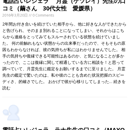
電話占いレジェラ 月霊（ゲツレイ）先生の口
コミ（繭さん 30代女性 愛媛県）
2016年3月20日
// 0 Comments
2年間お付き合いを続けていた相手から、他に好きな人ができたから
と告げられ、そのまま別れることになってしまい、それからはこち
らから連絡をとってみてもスルーされている状態を続けていまし
た。 何の前触れもない状態からの出来事だったので、そもそもの原
因もわからなければ、彼の気持ちが私にはわかりませんでした。 相
手の気持ちや復縁できる可能性はあるのか、と気になることが多か
ったので、ここは復縁に関して精通している方に相談を！と思って
調べていて、月霊先生に鑑定をお願いするまでに至りました。 月霊
先生の鑑定で驚いたのは、私や彼のことも含めた状況把握のスピー
ディさ、的確さでした。 おかげで彼が心移りしてしまった…
続きを
読む
電話占いレジェラ ラナ先生の口コミ（MAYO