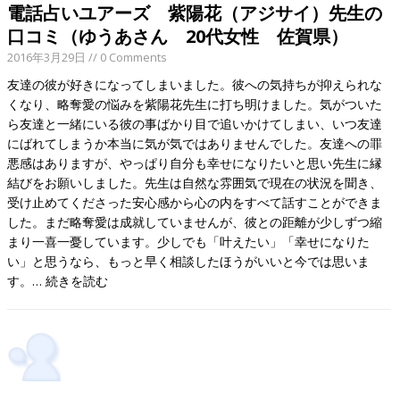
電話占いユアーズ 紫陽花（アジサイ）先生の
口コミ（ゆうあさん 20代女性 佐賀県）
2016年3月29日
// 0 Comments
友達の彼が好きになってしまいました。彼への気持ちが抑えられな
くなり、略奪愛の悩みを紫陽花先生に打ち明けました。気がついた
ら友達と一緒にいる彼の事ばかり目で追いかけてしまい、いつ友達
にばれてしまうか本当に気が気ではありませんでした。友達への罪
悪感はありますが、やっぱり自分も幸せになりたいと思い先生に縁
結びをお願いしました。先生は自然な雰囲気で現在の状況を聞き、
受け止めてくださった安心感から心の内をすべて話すことができま
した。まだ略奪愛は成就していませんが、彼との距離が少しずつ縮
まり一喜一憂しています。少しでも「叶えたい」「幸せになりた
い」と思うなら、もっと早く相談したほうがいいと今では思いま
す。…
続きを読む