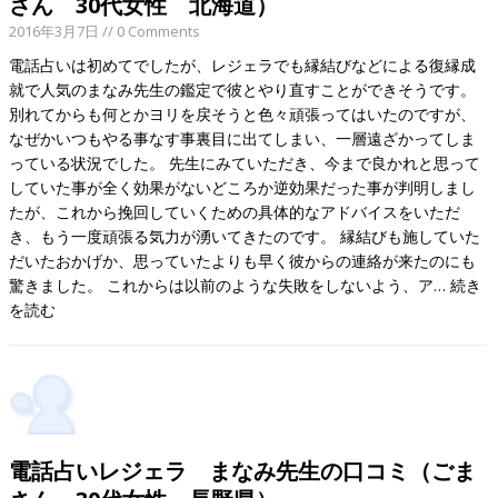
さん 30代女性 北海道）
2016年3月7日
// 0 Comments
電話占いは初めてでしたが、レジェラでも縁結びなどによる復縁成
就で人気のまなみ先生の鑑定で彼とやり直すことができそうです。
別れてからも何とかヨリを戻そうと色々頑張ってはいたのですが、
なぜかいつもやる事なす事裏目に出てしまい、一層遠ざかってしま
っている状況でした。 先生にみていただき、今まで良かれと思って
していた事が全く効果がないどころか逆効果だった事が判明しまし
たが、これから挽回していくための具体的なアドバイスをいただ
き、もう一度頑張る気力が湧いてきたのです。 縁結びも施していた
だいたおかげか、思っていたよりも早く彼からの連絡が来たのにも
驚きました。 これからは以前のような失敗をしないよう、ア…
続き
を読む
電話占いレジェラ まなみ先生の口コミ（ごま