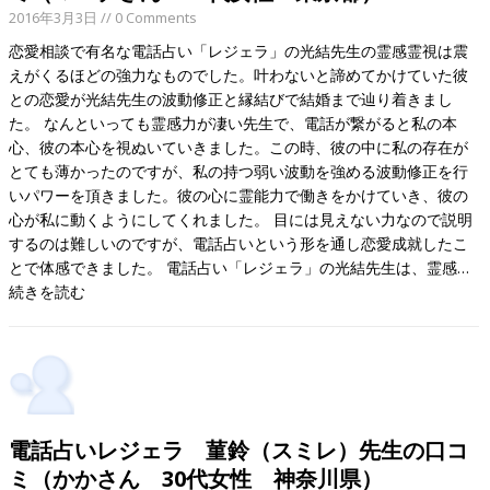
2016年3月3日
// 0 Comments
恋愛相談で有名な電話占い「レジェラ」の光結先生の霊感霊視は震
えがくるほどの強力なものでした。叶わないと諦めてかけていた彼
との恋愛が光結先生の波動修正と縁結びで結婚まで辿り着きまし
た。 なんといっても霊感力が凄い先生で、電話が繋がると私の本
心、彼の本心を視ぬいていきました。この時、彼の中に私の存在が
とても薄かったのですが、私の持つ弱い波動を強める波動修正を行
いパワーを頂きました。彼の心に霊能力で働きをかけていき、彼の
心が私に動くようにしてくれました。 目には見えない力なので説明
するのは難しいのですが、電話占いという形を通し恋愛成就したこ
とで体感できました。 電話占い「レジェラ」の光結先生は、霊感…
続きを読む
電話占いレジェラ 菫鈴（スミレ）先生の口コ
ミ（かかさん 30代女性 神奈川県）