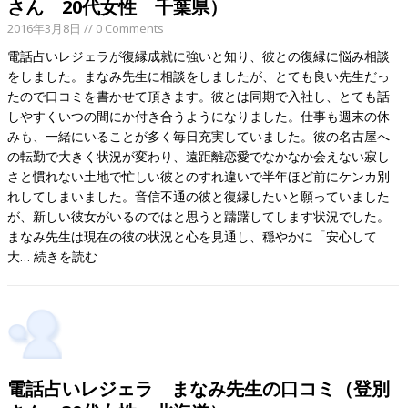
さん 20代女性 千葉県）
2016年3月8日
// 0 Comments
電話占いレジェラが復縁成就に強いと知り、彼との復縁に悩み相談
をしました。まなみ先生に相談をしましたが、とても良い先生だっ
たので口コミを書かせて頂きます。彼とは同期で入社し、とても話
しやすくいつの間にか付き合うようになりました。仕事も週末の休
みも、一緒にいることが多く毎日充実していました。彼の名古屋へ
の転勤で大きく状況が変わり、遠距離恋愛でなかなか会えない寂し
さと慣れない土地で忙しい彼とのすれ違いで半年ほど前にケンカ別
れしてしまいました。音信不通の彼と復縁したいと願っていました
が、新しい彼女がいるのではと思うと躊躇してします状況でした。
まなみ先生は現在の彼の状況と心を見通し、穏やかに「安心して
大…
続きを読む
電話占いレジェラ まなみ先生の口コミ（登別