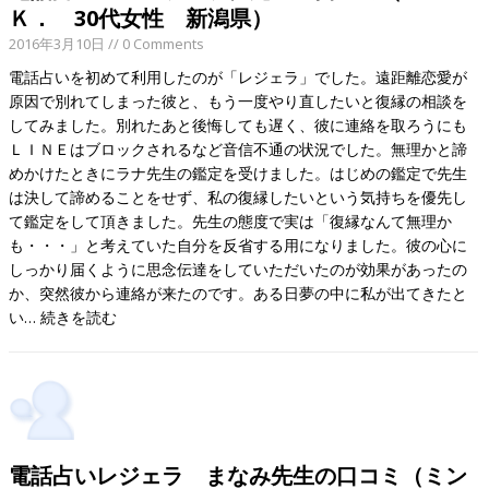
Ｋ． 30代女性 新潟県）
2016年3月10日
// 0 Comments
電話占いを初めて利用したのが「レジェラ」でした。遠距離恋愛が
原因で別れてしまった彼と、もう一度やり直したいと復縁の相談を
してみました。別れたあと後悔しても遅く、彼に連絡を取ろうにも
ＬＩＮＥはブロックされるなど音信不通の状況でした。無理かと諦
めかけたときにラナ先生の鑑定を受けました。はじめの鑑定で先生
は決して諦めることをせず、私の復縁したいという気持ちを優先し
て鑑定をして頂きました。先生の態度で実は「復縁なんて無理か
も・・・」と考えていた自分を反省する用になりました。彼の心に
しっかり届くように思念伝達をしていただいたのが効果があったの
か、突然彼から連絡が来たのです。ある日夢の中に私が出てきたと
い…
続きを読む
電話占いレジェラ まなみ先生の口コミ（ミン