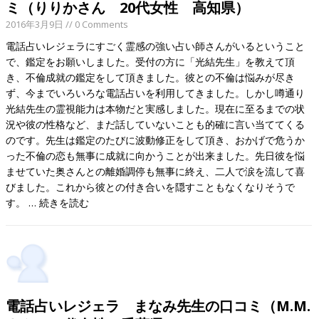
ミ（りりかさん 20代女性 高知県）
2016年3月9日
// 0 Comments
電話占いレジェラにすごく霊感の強い占い師さんがいるということ
で、鑑定をお願いしました。受付の方に「光結先生」を教えて頂
き、不倫成就の鑑定をして頂きました。彼との不倫は悩みが尽き
ず、今までいろいろな電話占いを利用してきました。しかし噂通り
光結先生の霊視能力は本物だと実感しました。現在に至るまでの状
況や彼の性格など、まだ話していないことも的確に言い当ててくる
のです。先生は鑑定のたびに波動修正をして頂き、おかげで危うか
った不倫の恋も無事に成就に向かうことが出来ました。先日彼を悩
ませていた奥さんとの離婚調停も無事に終え、二人で涙を流して喜
びました。これから彼との付き合いを隠すこともなくなりそうで
す。 …
続きを読む
電話占いレジェラ まなみ先生の口コミ（M.M.