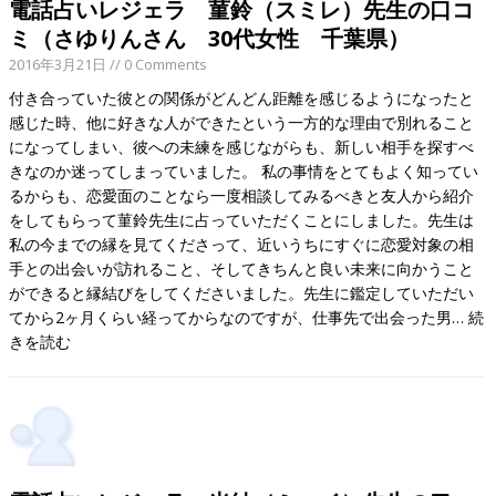
電話占いレジェラ 菫鈴（スミレ）先生の口コ
ミ（さゆりんさん 30代女性 千葉県）
2016年3月21日
// 0 Comments
付き合っていた彼との関係がどんどん距離を感じるようになったと
感じた時、他に好きな人ができたという一方的な理由で別れること
になってしまい、彼への未練を感じながらも、新しい相手を探すべ
きなのか迷ってしまっていました。 私の事情をとてもよく知ってい
るからも、恋愛面のことなら一度相談してみるべきと友人から紹介
をしてもらって菫鈴先生に占っていただくことにしました。先生は
私の今までの縁を見てくださって、近いうちにすぐに恋愛対象の相
手との出会いが訪れること、そしてきちんと良い未来に向かうこと
ができると縁結びをしてくださいました。先生に鑑定していただい
てから2ヶ月くらい経ってからなのですが、仕事先で出会った男…
続
きを読む