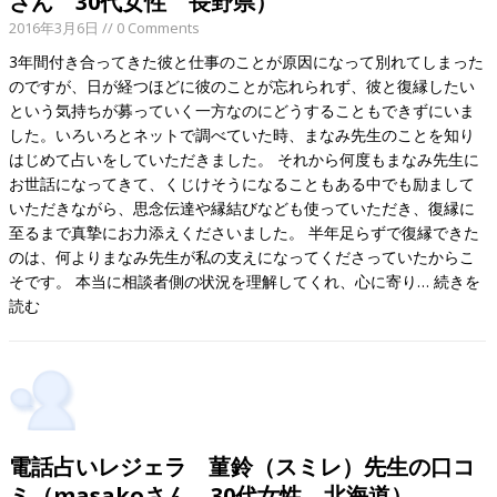
さん 30代女性 長野県）
2016年3月6日
// 0 Comments
3年間付き合ってきた彼と仕事のことが原因になって別れてしまった
のですが、日が経つほどに彼のことが忘れられず、彼と復縁したい
という気持ちが募っていく一方なのにどうすることもできずにいま
した。いろいろとネットで調べていた時、まなみ先生のことを知り
はじめて占いをしていただきました。 それから何度もまなみ先生に
お世話になってきて、くじけそうになることもある中でも励まして
いただきながら、思念伝達や縁結びなども使っていただき、復縁に
至るまで真摯にお力添えくださいました。 半年足らずで復縁できた
のは、何よりまなみ先生が私の支えになってくださっていたからこ
そです。 本当に相談者側の状況を理解してくれ、心に寄り…
続きを
読む
電話占いレジェラ 菫鈴（スミレ）先生の口コ
ミ（masakoさん 30代女性 北海道）