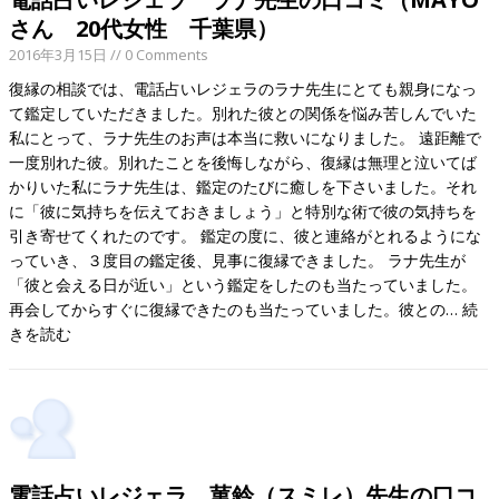
さん 20代女性 千葉県）
2016年3月15日
// 0 Comments
復縁の相談では、電話占いレジェラのラナ先生にとても親身になっ
て鑑定していただきました。別れた彼との関係を悩み苦しんでいた
私にとって、ラナ先生のお声は本当に救いになりました。 遠距離で
一度別れた彼。別れたことを後悔しながら、復縁は無理と泣いてば
かりいた私にラナ先生は、鑑定のたびに癒しを下さいました。それ
に「彼に気持ちを伝えておきましょう」と特別な術で彼の気持ちを
引き寄せてくれたのです。 鑑定の度に、彼と連絡がとれるようにな
っていき、３度目の鑑定後、見事に復縁できました。 ラナ先生が
「彼と会える日が近い」という鑑定をしたのも当たっていました。
再会してからすぐに復縁できたのも当たっていました。彼との…
続
きを読む
電話占いレジェラ 菫鈴（スミレ）先生の口コ