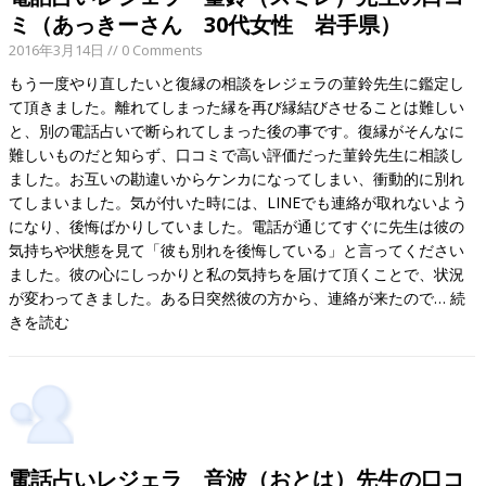
ミ（あっきーさん 30代女性 岩手県）
2016年3月14日
// 0 Comments
もう一度やり直したいと復縁の相談をレジェラの菫鈴先生に鑑定し
て頂きました。離れてしまった縁を再び縁結びさせることは難しい
と、別の電話占いで断られてしまった後の事です。復縁がそんなに
難しいものだと知らず、口コミで高い評価だった菫鈴先生に相談し
ました。お互いの勘違いからケンカになってしまい、衝動的に別れ
てしまいました。気が付いた時には、LINEでも連絡が取れないよう
になり、後悔ばかりしていました。電話が通じてすぐに先生は彼の
気持ちや状態を見て「彼も別れを後悔している」と言ってください
ました。彼の心にしっかりと私の気持ちを届けて頂くことで、状況
が変わってきました。ある日突然彼の方から、連絡が来たので…
続
きを読む
電話占いレジェラ 音波（おとは）先生の口コ