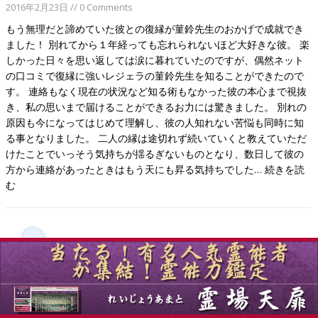
2016年2月23日
// 0 Comments
もう無理だと諦めていた彼との復縁が菫鈴先生のおかげで成就でき
ました！ 別れてから１年経っても忘れられないほど大好きな彼。 楽
しかった日々を思い返しては涙に暮れていたのですが、偶然ネット
の口コミで復縁に強いレジェラの菫鈴先生を知ることができたので
す。 連絡もなく現在の状況など知る術もなかった彼の本心まで視抜
き、私の思いまで届けることができるお力には驚きました。 別れの
原因も今になってはじめて理解し、彼の人知れない苦悩も同時に知
る事となりました。 二人の縁は途切れず続いていくと教えていただ
けたことでいっそう気持ちが揺るぎないものとなり、数日して彼の
方から連絡があったときはもう天にも昇る気持ちでした…
続きを読
む
電話占いレジェラ ラナ先生の口コミ（ひなた
ぼっこさん 30代女性 長崎県）