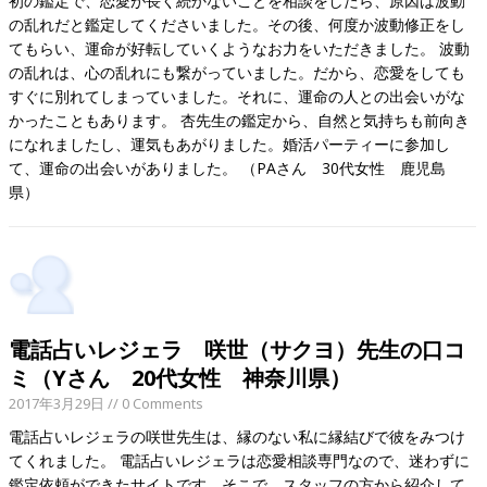
初の鑑定で、恋愛が長く続かないことを相談をしたら、原因は波動
の乱れだと鑑定してくださいました。その後、何度か波動修正をし
てもらい、運命が好転していくようなお力をいただきました。 波動
の乱れは、心の乱れにも繋がっていました。だから、恋愛をしても
すぐに別れてしまっていました。それに、運命の人との出会いがな
かったこともあります。 杏先生の鑑定から、自然と気持ちも前向き
になれましたし、運気もあがりました。婚活パーティーに参加し
て、運命の出会いがありました。 （PAさん 30代女性 鹿児島
県）
電話占いレジェラ 咲世（サクヨ）先生の口コ
ミ（Yさん 20代女性 神奈川県）
2017年3月29日
// 0 Comments
電話占いレジェラの咲世先生は、縁のない私に縁結びで彼をみつけ
てくれました。 電話占いレジェラは恋愛相談専門なので、迷わずに
鑑定依頼ができたサイトです。そこで、スタッフの方から紹介して