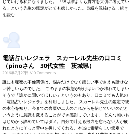
じていける私になりました。 「彼は誰よりも貴方を大切に考えてい
る」という先生の鑑定がとても嬉しかった。良縁を視抜ける…
続き
を読む
電話占いレジェラ スカーレル先生の口コミ
（pinoさん 30代女性 茨城県）
2016年7月27日
// 0 Comments
誰にも秘密の不倫関係は、悩みだけでなく嬉しい事でさえも話せな
い苦しいものでした。 このままの状態が続けばいつか壊れてしまい
そうで「誰かに聞いてほしい」というのもあり、口コミでも人気の
「電話占いレジェラ」を利用しました。 スカーレル先生の鑑定で彼
の本心を知り、今までの言葉や二人のこれからを信じていいのだと
いうように意識も変えることができ感謝しています。 どんな願いも
はじめから諦めていてはダメ。自分で叶える努力を怠らない人が疲
れたときにそっと背中を押してくれる、本当に素晴らしい鑑定で