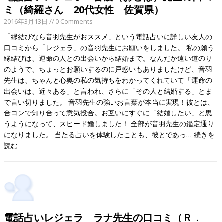
ミ（綺羅さん 20代女性 佐賀県）
2016年3月13日
// 0 Comments
「縁結びなら音羽先生がおススメ」という電話占いに詳しい友人の
口コミから「レジェラ」の音羽先生にお願いをしました。 私の願う
縁結びは、運命の人との出会いから結婚まで。なんだか遠い道のり
のようで、ちょっとお願いするのに戸惑いもありましたけど、音羽
先生は、ちゃんと心奥の私の気持ちをわかってくれていて「運命の
出会いは、近々ある」と言われ、さらに「その人と結婚する」とま
で言い切りました。 音羽先生の強いお言葉が本当に実現！彼とは、
合コンで知り合って意気投合。お互いにすぐに「結婚したい」と思
うようになって、スピード婚しました！ 全部が音羽先生の鑑定通り
になりました。 当たる占いを体験したことも、彼とであっ…
続きを
読む
電話占いレジェラ ラナ先生の口コミ（Ｒ．