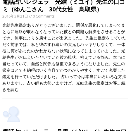
電話占いレジェラ 光結（ミユイ）先生の口コ
ミ（ゆんこさん 30代女性 鳥取県）
2016年3月21日
// 0 Comments
光結先生鑑定ありがとうございました。関係が悪化してしまってま
ともに連絡が取れなくなっていた彼との問題も解決をさせることが
でき、無事によりを戻すことが出来ました。 先生に鑑定をしていた
だく前までは、私と彼のすれ違いの大元もハッキリしなくて、一体
彼に何があったのかわからない状態になってしまっていました。光
結先生がお伝えいただいていた彼の現状、抱えている悩み、本当に
当たっていて、自然と関係も修復できるようになりました。先生の
鑑定はとても納得のいく内容でかつわかりやすく、すごく充実した
鑑定を行っていただけました。 占いって今は本当にいろいろな方法
ありますし、占い師も大勢いますけど、光結先生の鑑定はお導…
続
きを読む