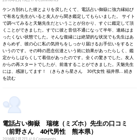
ケンカ別れした彼とよりを戻したくて、電話占い御嶽に強力縁結び
で有名な先生がいると友人から聞き鑑定してもらいました。 サイト
で調べてみると天魅先生だということが分かり、すぐに鑑定して頂
くことができました。すでに彼と音信不通になって半年、連絡はま
ったくない状態でした。そんな復縁には絶望的な状況でも先生はあ
きらめず、彼の心に私の気持ちをしっかり届けるお手伝いをすると
いうのです。その時の思念伝達という術に効果があったらしく、鑑
定からしばらくして着信があったのです。全くの驚きでした。友人
からの再スタートでしたが、前進することができました。天魅先生
には、感謝してます！ （きらきら星さん 30代女性 福井県…
続き
を読む
電話占い御嶽 瑞穂（ミズホ）先生の口コミ
（前野さん 40代男性 熊本県）
2016年2月7日
// 0 Comments