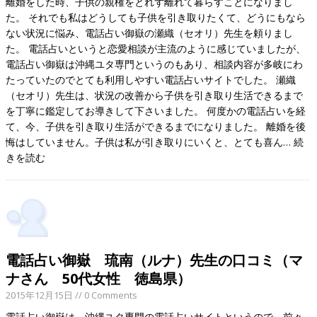
離婚をした時、子供の親権をとれず離れて暮らすことになりまし
た。 それでも私はどうしても子供を引き取りたくて、どうにもなら
ない状況に悩み、電話占い御嶽の瀬織（セオリ）先生を頼りまし
た。 電話占いというと恋愛相談が主流のように感じていましたが、
電話占い御嶽は沖縄ユタ専門というのもあり、相談内容が多岐にわ
たっていたのでとても利用しやすい電話占いサイトでした。 瀬織
（セオリ）先生は、状況の改善から子供を引き取り生活できるまで
を丁寧に鑑定してお導きして下さいました。 何度かの電話占いを経
て、今、子供を引き取り生活ができるまでになりました。 離婚を後
悔はしていません。子供は私が引き取りにいくと、とても喜ん…
続
きを読む
電話占い御嶽 琉南（ルナ）先生の口コミ（マ
ナさん 50代女性 徳島県）
2015年12月15日
// 0 Comments
電話占い御嶽は、沖縄ユタ専門の電話占いサイトというので、前々