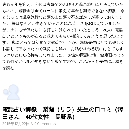
夫も定年を迎え、今後は夫婦でのんびりと温泉旅行にと考えていた
ものの、退職金は全てローンに消えて年金も期待できない状態。 今
となっては温泉旅行など夢のまた夢で不安ばかりが募っておりまし
た。 毎日なんとか生きていることに息苦しさをおぼえていました
が、夫にも子供たちにも打ち明けられずにいたところ、友人に電話
占いというものがあると教えてもらい相談してみようと思ったので
す。 私にとっては初めての鑑定でしたが、瀬織先生はとても優しく
お話して下さったので気持ちも解れ、お話が終わる頃にはとてもす
っきりとした心持ちになれました。 お金の問題の他、健康面のほう
でも何かと心配が尽きない年齢ですので、これからも先生に…
続き
を読む
電話占い御嶽 梨蘭（リラ）先生の口コミ（澤
田さん 40代女性 長野県）
2015年12月22日
// 0 Comments