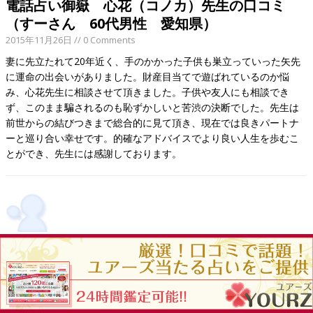
電話占い御嶽 心花（コノカ）先生の口コミ
（すーさん 60代男性 愛知県）
2015年11月26日
// 0 Comments
妻に先立たれて20年近く、手のかかった子供も巣立っていった矢先
に運命の出会いがありました。財産目当てで遊ばれているのか悩
み、心花先生に相談させて頂きました。子供や友人にも相談でき
ず、このまま騙されるのも恥ずかしいと苦渋の決断でした。先生は
前世からの結びつきまで総合的に見て頂き、現在では良きパートナ
ーと巡り合い幸せです。的確なアドバイスでより良い人生を歩むこ
とができ、先生には感謝しております。
電話占い御嶽 夏妃（ナツヒ）先生の口コミ
（みわさん 40代女性 福島県）
2015年11月26日
// 0 Comments
30代からずっとシングルマザーで一人で生きていこうと強く思って