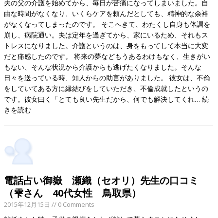
夫の父の介護を始めてから、毎日が苦痛になってしまいました。自
由な時間がなくなり、いくらケアを頼んだとしても、精神的な余裕
がなくなってしまったのです。 そこへきて、わたくし自身も体調を
崩し、病院通い。夫は定年を過ぎてから、家にいるため、それもス
トレスになりました。介護というのは、身をもってして本当に大変
だと痛感したのです。 将来の夢などもうあるわけもなく、生きがい
もない、そんな状況から介護からも逃げたくなりました。そんな
日々を送っている時、知人からの助言がありました。 彼女は、不倫
をしていてある方に縁結びをしていただき、不倫成就したというの
です。彼女曰く「とても良い先生だから、何でも解決してくれ…
続
きを読む
電話占い御嶽 瀬織（セオリ）先生の口コミ
（雫さん 40代女性 鳥取県）
2015年12月15日
// 0 Comments