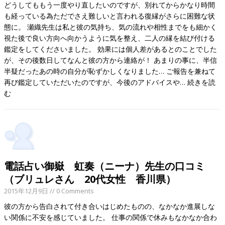
どうしてももう一度やり直したいのですが、別れてからかなり時間
も経っている為ただでさえ難しいと言われる復縁がさらに困難な状
態に。 瀬織先生は私と彼の気持ち、気の流れや相性までをも細かく
視た後で良い方向へ向かうように気を整え、二人の縁を結び付ける
鑑定をしてくださいました。 効果には個人差があるとのことでした
が、その後数日してなんと彼の方から連絡が！ あまりの事に、半信
半疑だったあの時の自分が恥ずかしくなりました… ご報告を兼ねて
再び鑑定していただいたのですが、今後のアドバイスや…
続きを読
む
電話占い御嶽 虹奏（ニーナ）先生の口コミ
（ブリュレさん 20代女性 香川県）
2015年12月9日
// 0 Comments
彼の方から告白されて付き合いはじめたものの、なかなか進展しな
い関係に不安を感じていました。 仕事の関係で休みもなかなか合わ