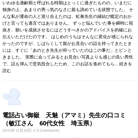
いわゆる適齢期と呼ばれる時期はとっくに過ぎたものの、いまだに
独身の上、あまりの男っ気のなさに親も諦めている状態でした。 そ
んな私が運命の人と巡り合えたのは、虹奏先生の縁結び鑑定のおか
げと言っても過言ではありません。 ずっと悩んでいた事を瞬時に視
抜き、願いを成就させるにはどうすべきかのアドバイスを的確にお
伝えいただけたのです。 はじめのうちはそんなに変化が感じられな
かったのですが、しばらくして親がお見合いの話を持ってきたとき
には、すぐに「あのとき先生が仰っていたのはこの事だ」とピンと
きました。 実際に会ってみるとお見合い写真よりも感じの良い男性
で、話も弾んで意気投合したため、このお話を進めてもら…
続きを
読む
電話占い御嶽 天魅（アマミ）先生の口コミ
（敏江さん 60代女性 埼玉県）
2015年12月20日
// 0 Comments