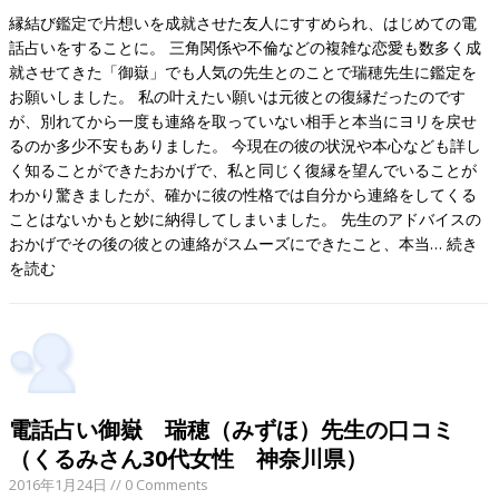
縁結び鑑定で片想いを成就させた友人にすすめられ、はじめての電
話占いをすることに。 三角関係や不倫などの複雑な恋愛も数多く成
就させてきた「御嶽」でも人気の先生とのことで瑞穂先生に鑑定を
お願いしました。 私の叶えたい願いは元彼との復縁だったのです
が、別れてから一度も連絡を取っていない相手と本当にヨリを戻せ
るのか多少不安もありました。 今現在の彼の状況や本心なども詳し
く知ることができたおかげで、私と同じく復縁を望んでいることが
わかり驚きましたが、確かに彼の性格では自分から連絡をしてくる
ことはないかもと妙に納得してしまいました。 先生のアドバイスの
おかげでその後の彼との連絡がスムーズにできたこと、本当…
続き
を読む
電話占い御嶽 瑞穂（みずほ）先生の口コミ
（くるみさん30代女性 神奈川県）
2016年1月24日
// 0 Comments