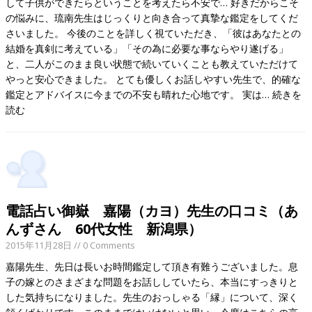
して子供ができたらということを考えたら不安で… 好きだからこそ
の悩みに、琉南先生はじっくりと向き合って真摯な鑑定をしてくだ
さいました。 今後のことを詳しく視ていただき、「彼はあなたとの
結婚を真剣に考えている」「その為に必要な事ならやり遂げる」
と、二人がこのまま良い状態で続いていくことも教えていただけて
やっと安心できました。 とても優しくお話しやすい先生で、的確な
鑑定とアドバイスに今までの不安も晴れた心地です。 実は…
続きを
読む
電話占い御嶽 嘉陽（カヨ）先生の口コミ（あ
んずさん 60代女性 新潟県）
2015年11月28日
// 0 Comments
嘉陽先生、先日は長いお時間鑑定して頂き有難うございました。息
子の嫁とのさまざまな問題をお話ししていたら、本当にすっきりと
した気持ちになりました。先生のおっしゃる「縁」について、深く