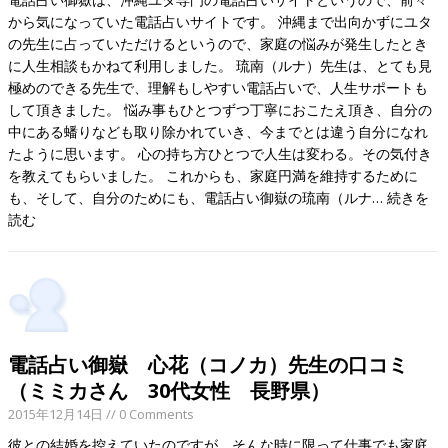
から気になっていた電話占いサイトです。 沖縄まで出向かずにユタ
の先生に占っていただけるというので、家庭の悩みが発生したとき
に人生相談もかねて利用しました。 琉南（ルナ）先生は、とても見
極めのできる先生で、理解もしやすい電話占いで、人生サポートも
して頂きました。 悩み事もひとつずつ丁寧におこたえ頂き、自分の
中にある蟠りなども取り除かれていき、今までとは違う自分になれ
たように思います。 心の持ち方ひとつで人生は変わる。その気付き
を教えてもらいました。 これからも、家庭円満を維持するために
も、そして、自分のためにも、電話占い御嶽の琉南（ルナ…
続きを
読む
電話占い御嶽 心花（コノカ）先生の口コミ
（ミミカさん 30代女性 長野県）
2015年12月14日
// 0 Comments
彼との結婚を控えていたのですが、そんな時に限って仕事でも家庭