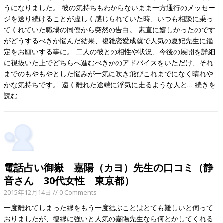
うになりました。 彼の気持ちもわからないまま一方通行のメッセー
ジを送り続けることが虚しく感じられていた時、いつも相談に乗っ
てくれていた職場の同僚から突然の告白。 素直に嬉しかったのです
がどうするべきか悩んだ結果、複雑恋愛成就で人気の夏妃先生に鑑
定をお願いする事に。 二人の彼との相性や状況、今後の展開を詳細
に視抜いた上でどちらへ進むべきかのアドバイスをいただけ、それ
までのもやもやとした悩みが一気に吹き飛びこれまでになく晴れや
かな気持ちです。 遠く離れた途端に浮気に走るような人と…
続きを
読む
電話占い御嶽 嘉陽（カヨ）先生の口コミ（静
音さん 30代女性 東京都）
2015年12月14日
// 0 Comments
一度離れてしまった縁をもう一度結ぶことはとても難しいと伺って
おりましたが、復縁に強いと人気の嘉陽先生なら何とかしてくれる