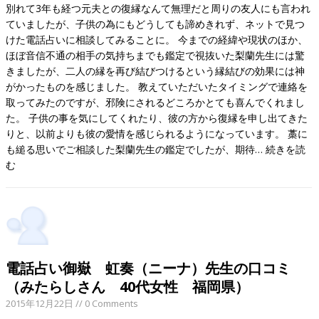
別れて3年も経つ元夫との復縁なんて無理だと周りの友人にも言われ
ていましたが、子供の為にもどうしても諦めきれず、ネットで見つ
けた電話占いに相談してみることに。 今までの経緯や現状のほか、
ほぼ音信不通の相手の気持ちまでも鑑定で視抜いた梨蘭先生には驚
きましたが、二人の縁を再び結びつけるという縁結びの効果には神
がかったものを感じました。 教えていただいたタイミングで連絡を
取ってみたのですが、邪険にされるどころかとても喜んでくれまし
た。 子供の事を気にしてくれたり、彼の方から復縁を申し出てきた
りと、以前よりも彼の愛情を感じられるようになっています。 藁に
も縋る思いでご相談した梨蘭先生の鑑定でしたが、期待…
続きを読
む
電話占い御嶽 虹奏（ニーナ）先生の口コミ
（みたらしさん 40代女性 福岡県）
2015年12月22日
// 0 Comments