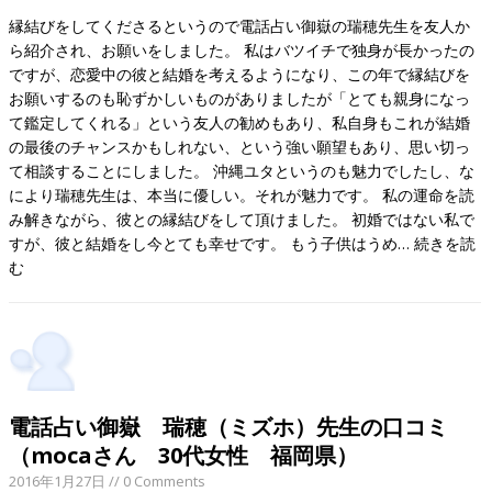
縁結びをしてくださるというので電話占い御嶽の瑞穂先生を友人か
ら紹介され、お願いをしました。 私はバツイチで独身が長かったの
ですが、恋愛中の彼と結婚を考えるようになり、この年で縁結びを
お願いするのも恥ずかしいものがありましたが「とても親身になっ
て鑑定してくれる」という友人の勧めもあり、私自身もこれが結婚
の最後のチャンスかもしれない、という強い願望もあり、思い切っ
て相談することにしました。 沖縄ユタというのも魅力でしたし、な
により瑞穂先生は、本当に優しい。それが魅力です。 私の運命を読
み解きながら、彼との縁結びをして頂けました。 初婚ではない私で
すが、彼と結婚をし今とても幸せです。 もう子供はうめ…
続きを読
む
電話占い御嶽 瑞穂（ミズホ）先生の口コミ
（mocaさん 30代女性 福岡県）
2016年1月27日
// 0 Comments