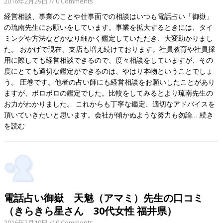
2016年2月29日
// 0 Comments
経営相談、事業のことや仕事面での相談はいつも電話占い「御嶽」
の琉南先生にお願いをしています。事業を拡大するときには、タイ
ミングや方法などかなり細かく鑑定していただき、大変助かりまし
た。 おかげで現在、支店も増え続けております。社員教育や社員採
用に際しても経営相談できるので、度々相談をしていますが、その
度にとても適切な鑑定ができるのは、やはり本物ということでしょ
う。 圧巻です。他者の占い師にも経営相談をお願いしたことがあり
ますが、ボロボロの鑑定でした。比較をしてみるとより琉南先生の
お力がわかりました。 これからも丁寧な鑑定、適切なアドバイスを
頂いていきたいと思います。会社が傾かぬような努力も勿論…
続き
を読む
電話占い御嶽 天魅（アマミ）先生の口コミ
（きらきら星さん 30代女性 福井県）
2016年2月19日
// 0 Comments