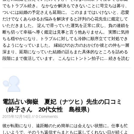
でもトラブル続き。 なかなか解決もできないことに苛立ちは募り、
ついには結婚の予定さえも延期に。 このままではいけないと、恋愛
だけでなくあらゆるお悩みを解決すると評判の心花先生に鑑定して
いただきました。 淀んで滞っていた運気を正常に戻し、負の連鎖を
断ち切って幸福へ導く鑑定は見事と言う他ありません。 実際に気持
ちも穏やかになり、トラブルに対しても冷静に順序立てて対処でき
るようになっていました。 縁結びのお力のおかげか彼との仲も一層
深まり、延期になっていた結婚の話もまた具体的なところを詰める
段階にまで復活しています。 こんなにトントン拍子に…
続きを読む
電話占い御嶽 夏妃（ナツヒ）先生の口コミ
（鈴子さん 20代女性 島根県）
2015年12月14日
// 0 Comments
彼が転勤になり、遠距離のため簡単には会えない状態に。仕事も忙
しいようで、そのうち返信すらまともに返してくれない日が続くよ