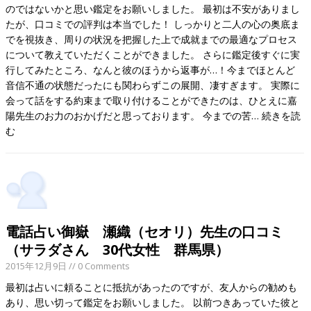
のではないかと思い鑑定をお願いしました。 最初は不安がありまし
たが、口コミでの評判は本当でした！ しっかりと二人の心の奥底ま
でを視抜き、周りの状況を把握した上で成就までの最適なプロセス
について教えていただくことができました。 さらに鑑定後すぐに実
行してみたところ、なんと彼のほうから返事が…！今までほとんど
音信不通の状態だったにも関わらずこの展開、凄すぎます。 実際に
会って話をする約束まで取り付けることができたのは、ひとえに嘉
陽先生のお力のおかげだと思っております。 今までの苦…
続きを読
む
電話占い御嶽 瀬織（セオリ）先生の口コミ
（サラダさん 30代女性 群馬県）
2015年12月9日
// 0 Comments
最初は占いに頼ることに抵抗があったのですが、友人からの勧めも
あり、思い切って鑑定をお願いしました。 以前つきあっていた彼と