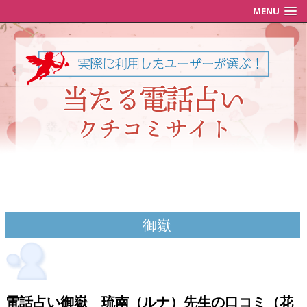
MENU
御嶽
電話占い御嶽 琉南（ルナ）先生の口コミ（花