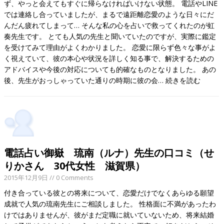
ず、やっと会えてもすぐに帰らなければいけない状態。 電話やLINE
では連絡し合っていましたが、まるで遠距離恋愛のような日々にだ
んだん疲れてしまって… そんな私の心を占いで救ってくれたのが虹
奏先生です。 とても人気の先生と聞いていたのですが、実際に鑑定
を受けてみて理由がよくわかりました。 恋愛に限らず色々な事がよ
く視えていて、彼の本心や状況を詳しく知る事で、解決するための
アドバイスや今後の対応についても的確なものとなりました。 あの
後、先生がおっしゃっていた通りの時期に彼の会…
続きを読む
電話占い御嶽 琉南（ルナ）先生の口コミ（せ
りかさん 30代女性 滋賀県）
2015年12月9日
// 0 Comments
付き合っている彼との将来について、恋愛だけでなくあらゆる願望
成就で人気の琉南先生にご相談しました。 性格面に不満があったわ
けではありませんが、彼がまだ定職に就いていないため、将来結婚