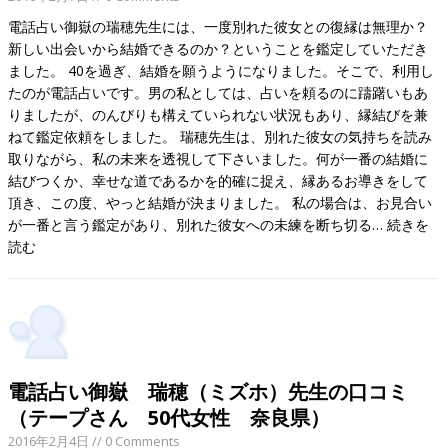
電話占い御嶽の瑞穂先生には、一度別れた彼女との復縁は無理か？
新しい出会いから結婚できるのか？ということを鑑定していただき
ました。 40を過ぎ、結婚を願うようになりました。そこで、利用し
たのが電話占いです。男の私としては、占いを頼るのに躊躇いもあ
りましたが、のんびりも構えていられない状況もあり、縁結びを兼
ねて鑑定依頼をしました。 瑞穂先生は、別れた彼女の気持ちを読み
取りながら、私の未来を透視して下さいました。何が一番の結婚に
結びつくか、幸せな道であるかを的確に捉え、縁あるお導きをして
頂き、この度、やっと結婚が決まりました。 私の場合は、お見合い
が一番と言う鑑定があり、別れた彼女への未練を断ち切る…
続きを
読む
電話占い御嶽 瑞穂（ミズホ）先生の口コミ
（テープさん 50代女性 奈良県）
2016年2月4日
// 0 Comments