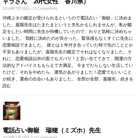
ャラさん 20代女性 香川県）
2016年7月10日
// 0 Comments
沖縄ユタの鑑定が受けられるというので電話占い「御嶽」に決めま
した。嘉陽先生はたまたまというと失礼かもしれませんが、私が鑑
定をしたい時間に先生が待機していたので、わりと気軽に決めちゃ
いました。 気軽に決めたのが良かった。緊張感もなくすぐに先生に
恋愛相談できました。 彼とは１年付き合っていた時で先のこととか
不安もありましたが、嘉陽先生の鑑定でそれはなくなりました。そ
れに、恋愛相談以外の面でもズバリ！と言い当ててきて、開運の方
法的なアドバイスももらえて大満足。 今までだらしない生活してい
たけど、それをやめたら、運気があがりました！恋愛でもいいこと
が続き、運命の出会いもありました。 全部が全部、嘉陽先…
続きを
読む
電話占い御嶽 瑞穂（ミズホ）先生
2016年1月14日
// 0 Comments