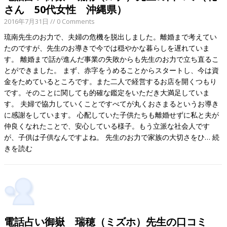
さん 50代女性 沖縄県）
2016年7月31日
// 0 Comments
琉南先生のお力で、夫婦の危機を脱出しました。離婚まで考えてい
たのですが、先生のお導きで今では穏やかな暮らしを遅れていま
す。 離婚まで話が進んだ事業の失敗からも先生のお力で立ち直るこ
とができました。 まず、赤字をうめることからスタートし、今は資
金をためているところです。また二人で経営するお店を開くつもり
です。そのことに関しても的確な鑑定をいただき大満足していま
す。 夫婦で協力していくことですべてが丸くおさまるというお導き
に感謝をしています。 心配していた子供たちも離婚せずに私と夫が
仲良くなれたことで、安心している様子。もう立派な社会人です
が、子供は子供なんですよね。 先生のお力で家族の大切さをひ…
続
きを読む
電話占い御嶽 瑞穂（ミズホ）先生の口コミ