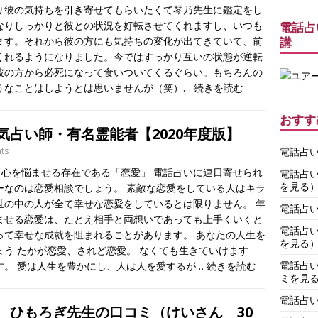
り彼の気持ちを引き寄せてもらいたくて琴乃先生に鑑定をし
なりしっかりと彼との状況を好転させてくれますし、いつも
電話占
講
ます。それから彼の方にも気持ちの変化が出てきていて、前
くれるようになりました。今ではすっかり互いの状態が逆転
彼の方から必死になって食いついてくるぐらい。もちろんの
うなことはしようとは思いませんが（笑）…
続きを読む
おすす
気占い師・有名霊能者【2020年度版】
ts
電話占
心を悩ませる存在である「恋愛」 電話占いに連日寄せられ
電話占
を見る
ーなのは恋愛相談でしょう。 素敵な恋愛をしている人はキラ
世の中の人が全て幸せな恋愛をしているとは限りません。 年
電話占
ませる恋愛は、たとえ相手と両想いであっても上手くいくと
電話占
って幸せな成就を阻まれることがあります。 あなたの人生を
を見る
う たかが恋愛、されど恋愛。 なくても生きていけます
電話占
す。 愛は人生を豊かにし、人は人を愛するが…
続きを読む
ミを見
電話占
 ひもろぎ先生の口コミ（けいさん 30