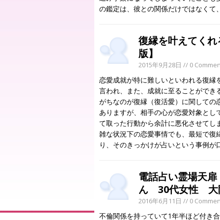
の鑑定は、彼との関係だけではなくて
復縁を叶えてくれ
版】
2015年9月28日
// 0 Commen
恋愛成就が特に難しいといわれる復縁
言われ、また、成就に至ることができ
がちなのが復縁（復活愛）に関しての
ありますが、相手の心が恋愛対象とし
て取った行動から余計に悪化させてし
雑な状況下の恋愛事情でも、最短で復
り、そのきっかけが占いという事例が
電話占い霊場天扉
ん 30代女性 
2016年6月11日
// 0 Commen
不倫関係を持っていて1年半ほど付き