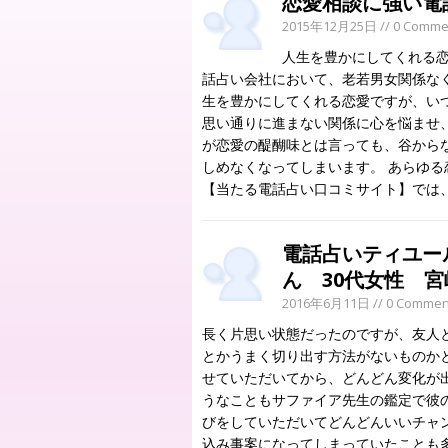
恋愛相談に強い電
2015年12月25日
// 0 Comme
人生を豊かにしてくれる恋
話占い会社において、老若男女関係な
生を豊かにしてくれる恋愛ですが、い
思い通りに進まない関係に心を悩ませ
が恋愛の醍醐味とは言っても、谷から
しめなくなってしまいます。 あらゆる
【当たる電話占い口コミサイト】では
電話占いティユー
ん 30代女性 
2016年6月11日
// 0 Commen
長く片思い状態だったのですが、友人
とかうまく切り出す方法がないものか
せていただいてから、どんどん変化が
うなこともサファイア先生の鑑定で彼
びをしていただいてどんどんいいチャ
込み事案になってしまっていたことも