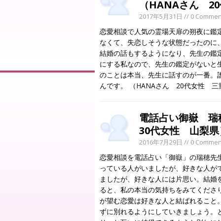
（HANAさん 2
2017年5月31日
// 0 Commen
恋愛相談で人気の霊場天扉の朔夜に鑑
なくて、失恋しそうな状態だったのに
結婚の話もするようになり、先生の鑑
にする私なので、先生の鑑定がないと
のことは本当、先生に話すのが一番。
んです。 （HANAさん 20代女性 
電話占い御嶽 瑞
30代女性 山梨県
2016年7月29日
// 0 Commen
恋愛相談を電話占い「御嶽」の瑞穂先
っている人がいましたが、好きな人が
ましたが、好きな人には片思い。結婚
ると、私の本当の気持ちをみてくださ
が望む恋愛は好きな人と結ばれること
ずに別れるようにしていきましょう。