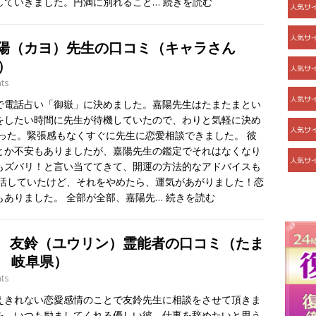
していきました。円満に別れること…
続きを読む
嘉陽（カヨ）先生の口コミ（キャラさん
）
ts
で電話占い「御嶽」に決めました。嘉陽先生はたまたまとい
をしたい時間に先生が待機していたので、わりと気軽に決め
った。緊張感もなくすぐに先生に恋愛相談できました。 彼
とか不安もありましたが、嘉陽先生の鑑定でそれはなくなり
もズバリ！と言い当ててきて、開運の方法的なアドバイスも
生活していたけど、それをやめたら、運気があがりました！恋
もありました。 全部が全部、嘉陽先…
続きを読む
 友鈴（ユウリン）霊能者の口コミ（たま
性 岐阜県）
ts
えきれない恋愛感情のことで友鈴先生に相談をさせて頂きま
を、いつも励ましてくれる優しい彼。仕事を辞めたいと思う