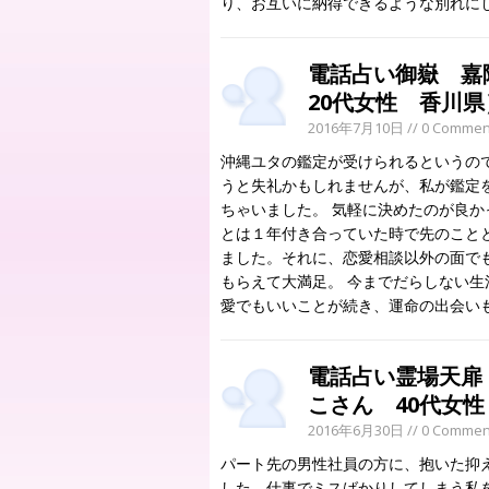
り、お互いに納得できるような別れに
電話占い御嶽 
20代女性 香川県
2016年7月10日
// 0 Commen
沖縄ユタの鑑定が受けられるというの
うと失礼かもしれませんが、私が鑑定
ちゃいました。 気軽に決めたのが良か
とは１年付き合っていた時で先のこと
ました。それに、恋愛相談以外の面で
もらえて大満足。 今までだらしない
愛でもいいことが続き、運命の出会い
電話占い霊場天扉
こさん 40代女
2016年6月30日
// 0 Commen
パート先の男性社員の方に、抱いた抑
した。仕事でミスばかりしてしまう私