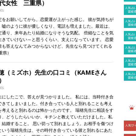
0代女性 三重県）
ts
定をお願いしてから、恋愛運が上がった感じ。 彼が気持ちが
、嘘のように彼が優しくなり、電話も増えました。最近は、
定通り、来年あたり結婚になりそうな気配。 些細なことを気
生きていけない～と思うくらい、支えになっています。 恋愛
誰も答えなんてみつからないけど、先生なら見つけてくれる
三重県）
穂（ミズホ）先生の口コミ（KAMEさん
）
ts
生にしたこで、答えが見つかりました。 私には、当時付き合
できてしまいました。付き合っている人と別れることも考え
を考えると別れるのは怖かったのです。 瑞穂先生に相談をす
り、どうしたらいいか、キチンと教えていただけました。私
。結婚すること。 思い切って別れましょう。お相手を傷つけ
という瑞穂先生は、その時付き合っている彼と別れるにあた