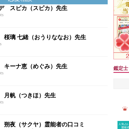
デ スピカ（スピカ）先生
ts
 桜璃 七緒（おうりななお）先生
s
 キーナ恵（めぐみ）先生
鑑定士
ts
 月帆（つきほ）先生
ts
 朔夜（サクヤ）霊能者の口コミ