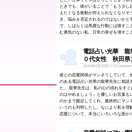
ときでも、彼がいることで「もう少し
えたくなる衝動が抑えられなくなりそ
き、悩みを否定されるのではないかと
で、しばらくは馬鹿な行動には移すこ
む勇気のない私、日常の幸せを壊すこ
電話占い光華 龍
０代女性 秋田県
2016年6月20日
// 0 Commen
彼との恋愛関係がマンネリしていて、
のある電話占い光華の龍華先生に相談
た。 龍華先生は、私の心の揺れをす
のはやめましょう」と優しいお言葉も
のかまで鑑定してくれ、最終的にマン
いうのも判明したし、なにより私を理
恋愛について、本当にいろいろな面か