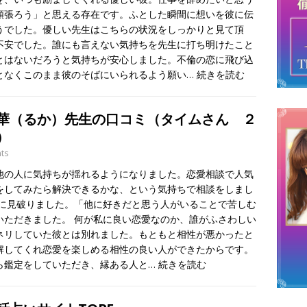
頑張ろう」と思える存在です。ふとした瞬間に想いを彼に伝
うでした。優しい先生はこちらの状況をしっかりと見て頂
不安でした。誰にも言えない気持ちを先生に打ち明けたこと
とはないだろうと気持ちが安心しました。不倫の恋に飛び込
となくこのまま彼のそばにいられるよう願い…
続きを読む
華（るか）先生の口コミ（タイムさん ２
）
ts
他の人に気持ちが揺れるようになりました。恋愛相談で人気
をしてみたら解決できるかな、という気持ちで相談をしまし
ぐに見破りました。「他に好きだと思う人がいることで苦しむ
いただきました。 何が私に良い恋愛なのか、誰がふさわしい
ネリしていた彼とは別れました。もともと相性が悪かったと
解してくれ恋愛を楽しめる相性の良い人ができたからです。
ら鑑定をしていただき、縁ある人と…
続きを読む