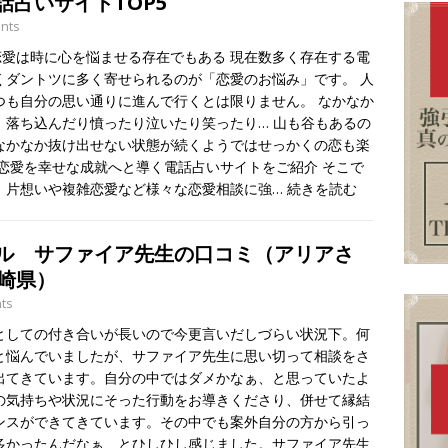
話占いサイトTOP5
nts
愛は時に心を悩ませる存在でもある 現在数多く存在する電
くダントツに多く寄せられるのが「恋愛のお悩み」です。 人
つも自分の思い通りに進んで行くとは限りません。 なかなか
、落ち込んだり憤ったり泣いたり笑ったり… 山も谷もあるの
なかなか抜け出せない状態が続くようではせっかくの恋も楽
恋愛を幸せな成就へと導く電話占いサイトをご紹介 そこで
、片想いや複雑恋愛など様々な恋愛相談に強…
続きを読む
ル サファイア先生の口コミ（アリアさ
宮崎県）
ts
としての付き合いが長いので今更言いだしづらい状況下。何
と悩んでいましたが、サファイア先生に思い切って相談をさ
出てきています。自分の中ではダメかなぁ、と思っていたよ
の気持ちや状況にそった行動をお導きくださり、併せて縁結
ンスができてきています。その中でも案外自分の方から引っ
多かったんだなぁ、とひしひし感じました。サファイア先生