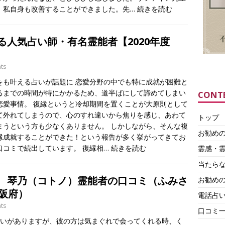
、私自身も改善することができました。先…
続きを読む
る人気占い師・有名霊能者【2020年度
ts
をも叶える占いが話題に 恋愛分野の中でも特に成就が困難と
るまでの時間が特にかかるため、道半ばにして諦めてしまい
CONT
恋愛事情。 復縁というと冷却期間を置くことが大原則として
て外れてしまうので、心のすれ違いから焦りを感じ、あわて
トップ
まうという方も少なくありません。 しかしながら、そんな複
お勧め
縁成就することができた！という報告が多く挙がってきてお
口コミで続出しています。 復縁相…
続きを読む
霊感・
当たら
 琴乃（コトノ）霊能者の口コミ（ふみさ
お勧めの
大阪府）
電話占
ts
口コミ
合いがありますが、彼の方は気まぐれで会ってくれる時、く