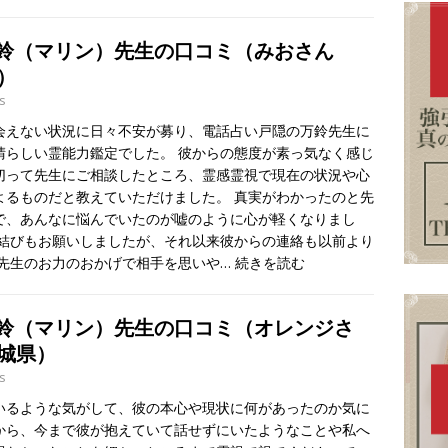
万鈴（マリン）先生の口コミ（みおさん
）
s
会えない状況に日々不安が募り、電話占い戸隠の万鈴先生に
晴らしい霊能力鑑定でした。 彼からの態度が素っ気なく感じ
切って先生にご相談したところ、霊感霊視で現在の状況や心
よるものだと教えていただけました。 真実がわかったのと先
で、あんなに悩んでいたのが嘘のように心が軽くなりまし
縁結びもお願いしましたが、それ以来彼からの連絡も以前より
 先生のお力のおかげで相手を思いや…
続きを読む
鈴（マリン）先生の口コミ（オレンジさ
茨城県）
s
いるような気がして、彼の本心や現状に何があったのか気に
から、今まで彼が抱えていて話せずにいたようなことや私へ