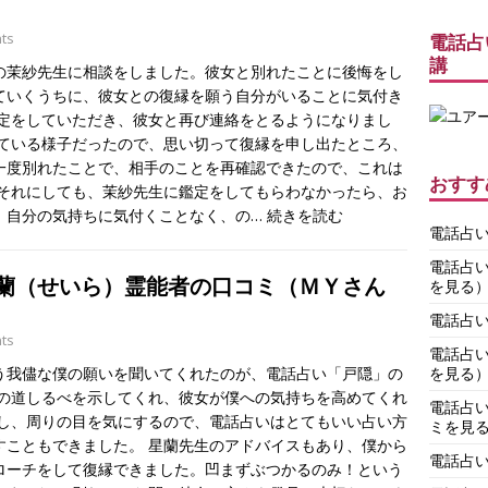
）
ts
電話占
講
の茉紗先生に相談をしました。彼女と別れたことに後悔をし
ていくうちに、彼女との復縁を願う自分がいることに気付き
鑑定をしていただき、彼女と再び連絡をとるようになりまし
している様子だったので、思い切って復縁を申し出たところ、
一度別れたことで、相手のことを再確認できたので、これは
おすす
 それにしても、茉紗先生に鑑定をしてもらわなかったら、お
。自分の気持ちに気付くことなく、の…
続きを読む
電話占
電話占
星蘭（せいら）霊能者の口コミ（ＭＹさん
を見る
）
電話占
ts
電話占
を見る
う我儘な僕の願いを聞いてくれたのが、電話占い「戸隠」の
めの道しるべを示してくれ、彼女が僕への気持ちを高めてくれ
電話占
すし、周りの目を気にするので、電話占いはとてもいい占い方
ミを見
すこともできました。 星蘭先生のアドバイスもあり、僕から
電話占
ローチをして復縁できました。凹まずぶつかるのみ！という