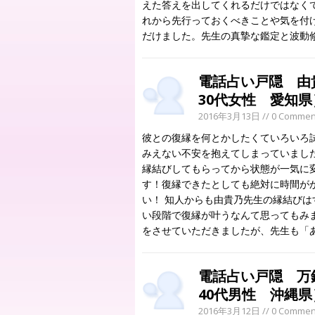
えた答えを出してくれるだけではなく
れから先行っておくべきことや気を付
だけました。先生の真摯な鑑定と波動
電話占い戸隠 
30代女性 愛知県
2016年3月13日
// 0 Commen
彼との復縁を何とかしたくていろいろ
みえない不安を抱えてしまっていまし
縁結びしてもらってから状態が一気に
す！復縁できたとしても絶対に時間が
い！ 知人からも由貴乃先生の縁結び
い段階で復縁が叶うなんて思ってもみ
をさせていただきましたが、先生も「
電話占い戸隠 
40代男性 沖縄県
2016年3月12日
// 0 Commen