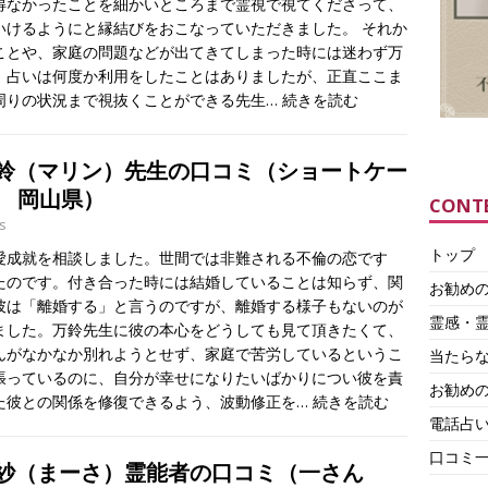
得なかったことを細かいところまで霊視で視てくださって、
いけるようにと縁結びをおこなっていただきました。 それか
ことや、家庭の問題などが出てきてしまった時には迷わず万
。占いは何度か利用をしたことはありましたが、正直ここま
周りの状況まで視抜くことができる先生…
続きを読む
鈴（マリン）先生の口コミ（ショートケー
性 岡山県）
CONT
s
トップ
愛成就を相談しました。世間では非難される不倫の恋です
たのです。付き合った時には結婚していることは知らず、関
お勧め
彼は「離婚する」と言うのですが、離婚する様子もないのが
霊感・
ました。万鈴先生に彼の本心をどうしても見て頂きたくて、
んがなかなか別れようとせず、家庭で苦労しているというこ
当たら
張っているのに、自分が幸せになりたいばかりについ彼を責
お勧めの
た彼との関係を修復できるよう、波動修正を…
続きを読む
電話占
口コミ
茉紗（まーさ）霊能者の口コミ（一さん