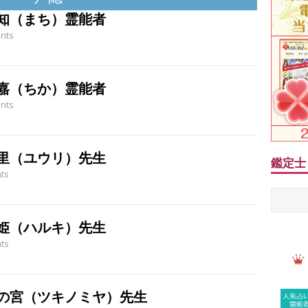
知（まち）霊能者
nts
嘉（ちか）霊能者
nts
里（ユウリ）先生
鑑定士
ts
姫（ハルキ）先生
ts
の宮（ツキノミヤ）先生