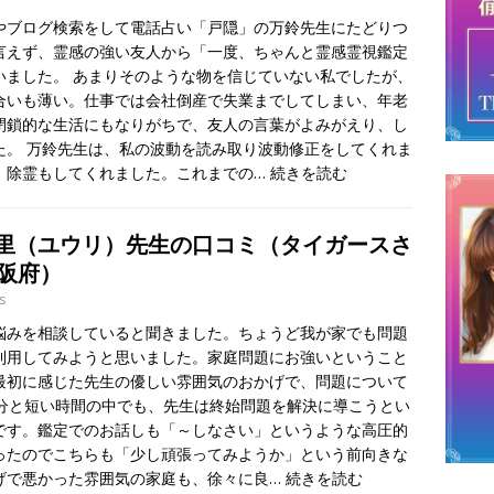
やブログ検索をして電話占い「戸隠」の万鈴先生にたどりつ
言えず、霊感の強い友人から「一度、ちゃんと霊感霊視鑑定
いました。 あまりそのような物を信じていない私でしたが、
合いも薄い。仕事では会社倒産で失業までしてしまい、年老
閉鎖的な生活にもなりがちで、友人の言葉がよみがえり、し
た。 万鈴先生は、私の波動を読み取り波動修正をしてくれま
、除霊もしてくれました。これまでの…
続きを読む
里（ユウリ）先生の口コミ（タイガースさ
大阪府）
s
悩みを相談していると聞きました。ちょうど我が家でも問題
利用してみようと思いました。家庭問題にお強いということ
最初に感じた先生の優しい雰囲気のおかげで、問題について
0分と短い時間の中でも、先生は終始問題を解決に導こうとい
です。鑑定でのお話しも「～しなさい」というような高圧的
ったのでこちらも「少し頑張ってみようか」という前向きな
げで悪かった雰囲気の家庭も、徐々に良…
続きを読む