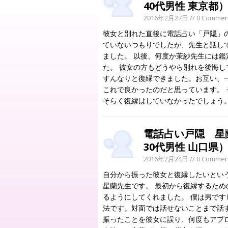
40代男性 東京都
2016年2月27日
// 0 Commen
彼女と別れた直後に電話占い「戸隠」
ていないつもりでしたが、先生と話し
ました。 以後、何度か茉紗先生には
た。 彼女の方もどうやら別れを後悔
すんなりと復縁できました。お互い、
これで良かったのだと思っています。
そらく復縁はしていなかったでしょう
電話占い戸隠 
30代男性 山口県
2016年2月24日
// 0 Commen
自分から振った彼女と復縁したいとい
星蘭先生です。 最初から復縁するた
るようにしてくれました。 僕は男で
法です。対面では話せないことまで話
振ったことを彼女に誤り、何度もアプ