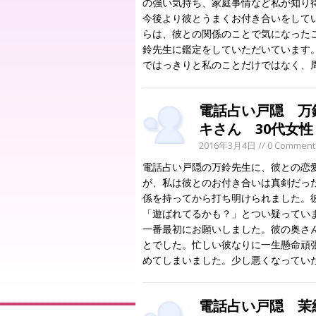
の強い気持ち、家庭事情など私が知り
今後より彼とうまくお付き合いをして
らは、彼との関係のことで気になった
鈴先生に鑑定をしていただいています
ではっきりと私のことだけではなく、
電話占い戸隠 万
キさん 30代女
2016年3月4日
// 0 Comment
電話占い戸隠の万鈴先生に、彼との恋
が、私は彼とのお付き合いは真剣だっ
係を持ってから打ち明けられました。
「遊ばれてるかも？」とつい疑ってい
一番最初にお願いしました。彼の奥さ
とでした。忙しい彼なりに一生懸命頑
めてしまいました。少し悪くなってい
電話占い戸隠 