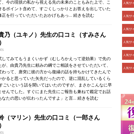
て、今の現状の私から視える先の未来のこともみた上で、こ
けるポイント含めて、すごくしっかりとお答えを出していた
修正を行っていただいたおかげもあっ…
続きを読む
由貴乃（ユキノ）先生の口コミ（すみさん
）
ts
試してみてもうまくいかず（むしろかえって逆効果）で先の
たが、由貴乃先生に頼みの綱でご相談をさせていただいて、
変わって、唐突に彼の方から復縁の話を持ちかけてきたんで
かかると思っていた矢先だったので、逆に混乱しているくら
はすごいという話を聞いてはいたのですが、まさかこんなに早
ませんでした。すぐにまた先生にご報告も兼ねて鑑定でお話
あなたの思いが伝わったんですよ」と言…
続きを読む
万鈴（マリン）先生の口コミ（一郎さん
）
ts