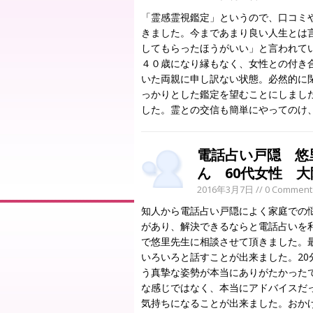
「霊感霊視鑑定」というので、口コミ
きました。今まであまり良い人生とは
してもらったほうがいい」と言われて
４０歳になり縁もなく、女性との付き
いた両親に申し訳ない状態。必然的に
っかりとした鑑定を望むことにしまし
した。霊との交信も簡単にやってのけ
電話占い戸隠 悠
ん 60代女性 
2016年3月7日
// 0 Comment
知人から電話占い戸隠によく家庭での
があり、解決できるならと電話占いを
で悠里先生に相談させて頂きました。
いろいろと話すことが出来ました。2
う真摯な姿勢が本当にありがたかった
な感じではなく、本当にアドバイスだ
気持ちになることが出来ました。おか